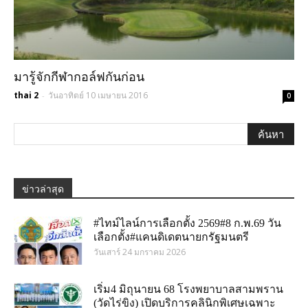
มารู้จักกีฬากอล์ฟกันก่อน
thai 2
วันอาทิตย์ 10 เมษายน 2016
-
0
ข่าวล่าสุด
#ไทม์ไลน์การเลือกตั้ง 2569#8 ก.พ.69 วัน
เลือกตั้ง#แคนดิเดตนายกรัฐมนตรี
วันเสาร์ 24 มกราคม 2026
เริ่ม4 มิถุนายน 68 โรงพยาบาลสามพราน
(วัดไร่ขิง) เปิดบริการคลินิกพิเศษเฉพาะ