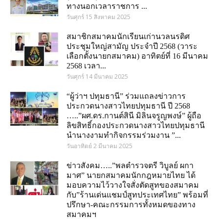
ทางนอกเวลาราชการ ...
วันศุกร์ 15 สิงหาคม 2025
สมาชิกสมาคมนักเรียนเก่านวลนรดิศ
ประชุมใหญ่สามัญ ประจำปี 2568 (วาระ
เลือกตั้งนายกสมาคม) อาทิตย์ที่ 16 มีนาคม
2568 เวลา...
วันศุกร์ 14 มีนาคม 2025
“ผู้ว่าฯ ปทุมธานี” ร่วมแถลงข่าวการ
ประกวดนางสาวไทยปทุมธานี ปี 2568
…..”ผศ.ดร.กานต์สินี มิลินจรูญพงษ์” ผู้ถือ
ลิขสิทธิ์กองประกวดนางสาวไทยปทุมธานี
นำนางงามทำกิจกรรมร่วมงาน ”...
วันอาทิตย์ 2 มีนาคม 2025
ข่าวสังคม…..”พลตำรวจตรี วิบูลย์ ผกา
มาศ” นายกสมาคมนักกฎหมายไทย ได้
มอบความไว้วางใจสั่งตัดสูทของสมาคม
กับ”ร้านเด่นแชมป์สูทประเทศไทย” พร้อมที่
ปรึกษา-คณะกรรมการทั้งหมดของทาง
สมาคมฯ