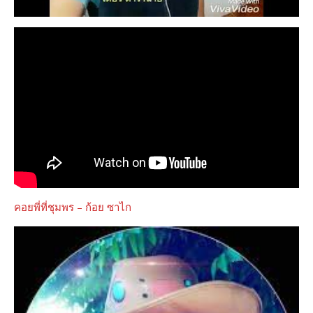
คอยพี่ที่ชุมพร – ก้อย ซาไก