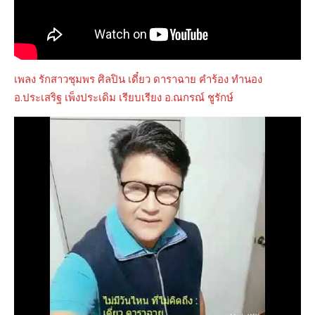
เพลง รักสาวชุมพร ศิลปิน เดี๋ยว ดาราฉาย คำร้อง ทำนอง
อ.ประเสริฐ เพ็งประเดิม เรียบเรียง อ.ณกรณ์ ชูรักษ์