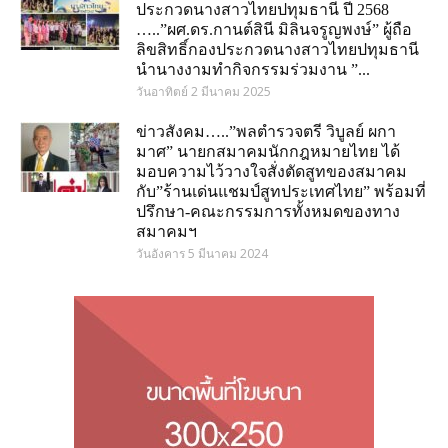
ประกวดนางสาวไทยปทุมธานี ปี 2568
…..”ผศ.ดร.กานต์สินี มิลินจรูญพงษ์” ผู้ถือ
ลิขสิทธิ์กองประกวดนางสาวไทยปทุมธานี
นำนางงามทำกิจกรรมร่วมงาน ”...
วันอาทิตย์ 2 มีนาคม 2025
ข่าวสังคม…..”พลตำรวจตรี วิบูลย์ ผกา
มาศ” นายกสมาคมนักกฎหมายไทย ได้
มอบความไว้วางใจสั่งตัดสูทของสมาคม
กับ”ร้านเด่นแชมป์สูทประเทศไทย” พร้อมที่
ปรึกษา-คณะกรรมการทั้งหมดของทาง
สมาคมฯ
วันอังคาร 5 มีนาคม 2024