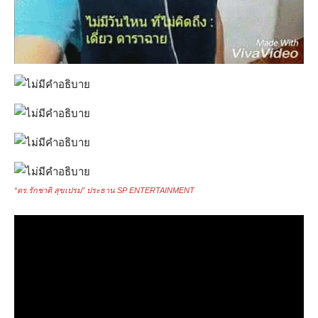
“ดร.รักชาติ สุขเปรม” ประธาน SP ENTERTAINMENT