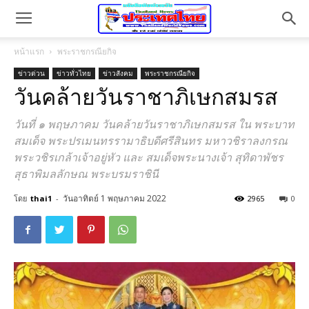
หน้าแรก
พระราชกรณียกิจ
ข่าวด่วน
ข่าวทั่วไทย
ข่าวสังคม
พระราชกรณียกิจ
วันคล้ายวันราชาภิเษกสมรส
วันที่ ๑ พฤษภาคม วันคล้ายวันราชาภิเษกสมรส ใน พระบาท
สมเด็จ พระปรเมนทรรามาธิบดีศรีสินทร มหาวชิราลงกรณ
พระวชิรเกล้าเจ้าอยู่หัว และ สมเด็จพระนางเจ้า สุทิดาพัชร
สุธาพิมลลักษณ พระบรมราชินี
วันอาทิตย์ 1 พฤษภาคม 2022
โดย
thai1
-
2965
0