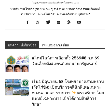
https://www.thailandworldnews.com
นายสิทธิชัย ไชยกิจ (ชัย บางสะแก) #เจ้าของ-บรรณาธิการ #หนังสือพิมพ์
รายวัน"ข่าวประเทศไทย" #ประธานเครือช่าย" ยุติธรรม"
บทความที่เกี่ยวข้อง
เพิ่มเติมจากผู้เขียน
#ไทม์ไลน์การเลือกตั้ง 2569#8 ก.พ.69
วันเลือกตั้ง#แคนดิเดตนายกรัฐมนตรี
เริ่ม4 มิถุนายน 68 โรงพยาบาลสามพราน
(วัดไร่ขิง) เปิดบริการคลินิกพิเศษเฉพาะ
ทางนอกเวลาราชการ
ตรวจรักษาโดย
แพทย์เฉพาะทาง เบิกได้ตามสิทธิการ
รักษา