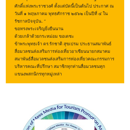
ศักดิ์แห่งพระราชวงศ์ ตั้งแต่บัดนี้เป็นต้นไป ประกาศ ณ
วันที่ ๑ พฤษภาคม พุทธศักราช ๒๕๖๒ เป็นปีที่ ๔ ใน
รัชกาลปัจจุบัน.. “
ขอ​ทรง​พระ​เจริญ​ยิ่ง​ยืนนาน
ด้วย​เกล้า​ด้วย​กระหม่อม​ ขอเดชะ
ข้าพระ​พุทธเจ้า ดร.รักชาติ สุขเปรม ประธานสมาพันธ์
สื่อมวลชนส่งเสริมการท่องเที่ยวอาเซียนนายกสมาคม
สมาพันธ์สื่อมวลชนส่งเสริมการท่องเที่ยวคณะกรรมการ
บริหารคณะที่ปรึกษา สมาชิกทุกท่านสื่อมวลชนทุก
แขนงพสกนิกรทุกหมู่เหล่า