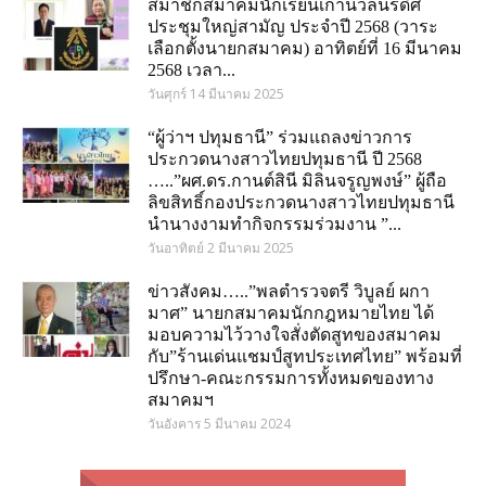
สมาชิกสมาคมนักเรียนเก่านวลนรดิศ
ประชุมใหญ่สามัญ ประจำปี 2568 (วาระ
เลือกตั้งนายกสมาคม) อาทิตย์ที่ 16 มีนาคม
2568 เวลา...
วันศุกร์ 14 มีนาคม 2025
“ผู้ว่าฯ ปทุมธานี” ร่วมแถลงข่าวการ
ประกวดนางสาวไทยปทุมธานี ปี 2568
…..”ผศ.ดร.กานต์สินี มิลินจรูญพงษ์” ผู้ถือ
ลิขสิทธิ์กองประกวดนางสาวไทยปทุมธานี
นำนางงามทำกิจกรรมร่วมงาน ”...
วันอาทิตย์ 2 มีนาคม 2025
ข่าวสังคม…..”พลตำรวจตรี วิบูลย์ ผกา
มาศ” นายกสมาคมนักกฎหมายไทย ได้
มอบความไว้วางใจสั่งตัดสูทของสมาคม
กับ”ร้านเด่นแชมป์สูทประเทศไทย” พร้อมที่
ปรึกษา-คณะกรรมการทั้งหมดของทาง
สมาคมฯ
วันอังคาร 5 มีนาคม 2024