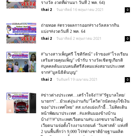
รางวัล งวดที่ผ่านมา วันที่ 2 พค. 64)
thai 2
วันอาทิตย์ 16 พฤษภาคม 2021
-
0
ถ่ายทอด #ตรวจผลการออก#รางวัลสลากกิน
แบ่งฯ#งวดวันที่ 2 พค. 64
thai 2
วันอาทิตย์ 2 พฤษภาคม 2021
-
0
#”นางสาวเพ็ญศรี โชติรัตน์” เจ้าของ#”โรงเรียน
เสริมสวยคุณเพ็ญ” เข้ารับ รางวัลเชิดชูเกียรติ
#บุคคลต้นแบบคนดีศรีสังคมแห่งสยามประเทศ
จาก#”มูลนิธิต้นบุญ”
thai 2
วันจันทร์ 19 เมษายน 2021
-
0
#ข่าวต่างประเทศ…เศร้าใจจัง!!!#”รัฐบาลไทย/
นายกฯ”…มัวแต่งุ่นง่านกับ”โควิด”ถนัดถลุงใช้เงิน
ของ”ประเทศไทย” สส.แก่งแย่งเก้าอี้…ไม่คิดเดิน
หน้าพัฒนาประเทศ ..#แลหันมองข้างบ้าน
บ้าง!!!#”ประเทศเวียตนาม#บ.เอกชนรายใหญ่
เวียดนามจ่อตั้งโรงงานรถยนต์ ‘วินฟาสต์’ แห่งที่
2 บนพื้นที่กว่า 9,000 ไร่#ต่างชาติย้ายฐานผลิต