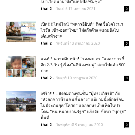
ไป”เวียดนาม”ทั้ง“แอปเปิล/ซัมซุง”
thai 2
วันเสาร์ 17 เมษายน 2021
-
0
เปิด!!!!ไทม์ไลน์ “ทหารอียิปต์” ติดเชื้อโคโรนา
ไวรัส เข้า-ออก”ไทย” ไม่#กักตัว# #แถมยังไป
เดิน#ห้างฯ#
thai 2
วันจันทร์ 13 กรกฎาคม 2020
-
0
แจง!!!!ความคืบหน้า! “รองผบ.ตร.”แถลงข่าวชี้
อีก 2-3 วัน รู้เรื่อง”คดีน้องชมพู่” สอบไปแล้ว 900
ปาก
thai 2
วันศุกร์ 10 กรกฎาคม 2020
-
0
เศร้า!!!…สังคมต่างชนชั้น “ผู้ทรงเกียรติ” กับ
“หัวอกชาวบ้านชนชั้นล่าง” แม้ยามนี้เดือดร้อน
ไม่มีจะกินยุค”โควิด” แค่ออกหาเก็บเห็ดในป่า
โดน “หน.หน่วยงานรัฐฯ” แจ้งจับ ข้อหา “บุกรุก”
พื้นที่
thai 2
วันพฤหัสบดี 9 กรกฎาคม 2020
-
0