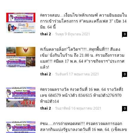
#ตรวจสอบ…เงื่อนไข/หลักเกณฑ์ ความยินยอมใน
การเข้าร่วมโครงการ #”คนละครึ่งเฟส 3″ เปิด 14
มิย. 64 นี้
thai 2
วันพุธ 9 มิถุนายน 2021
-
0
#เริ่มคลายล็อก”โควิดฯ”!!!..#ทุกพื้นที่!!! สีแดง
เข้ม/ นั่งกินในร้าน ถึง 21.00 น. #รวมถึงการสวม
แมส!!! #มีผล 17 พ.ค. 64 #”ราชกิจจาฯ”ประกาศ
แล้ว!
thai 2
วันจันทร์ 17 พฤษภาคม 2021
-
0
#ตรวจผลรางวัล #งวดวันที่ 16 พค. 64 รางวัลที่1
เลข 684579 หน้า3ตัว 834/615 ท้าย3ตัว276/970
ท้าย2ตัว14
thai 2
วันอาทิตย์ 16 พฤษภาคม 2021
-
0
#ชม….การถ่ายทอดสด!!! #รอตรวจผลการออก
สลากกินแบ่งรัฐบาลงวดวันที่ 16 พค. 64. (เช็คเลข