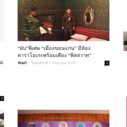
“ผับ”พิเศษ “เมืองขอนแก่น” มีห้อง
คาราโอเกะพร้อมเตียง “พิสสวาท”
ม่
thai1
วันพฤหัสบดี 7 กรกฎาคม 2016
-
0
0