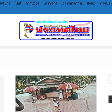
ณียกิจ
ไอที
การเมือง
เศรษฐกิจ
อาชญากรรม
สังคม
ต่างปร
หนังสือพิมพ์
ราย