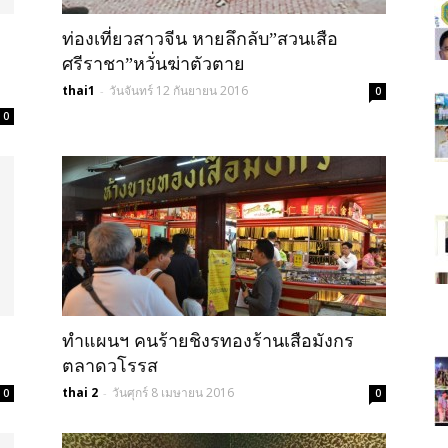
ท่องเที่ยวสาวจีน หายลึกลับ”สวนเสือ
วัน"ข่าว
ศรีราชา”หวั่นฆ่าตัวตาย
thai1
วันจันทร์ 12 กันยายน 2016
-
0
0
ประเทศไทย"
ทำแผนฯ คนร้ายชิงรทองร้านเสือมังกร
ตลาดวโรรส
thai 2
วันศุกร์ 8 เมษายน 2016
-
0
0
https;//www.thailandworldnews.c