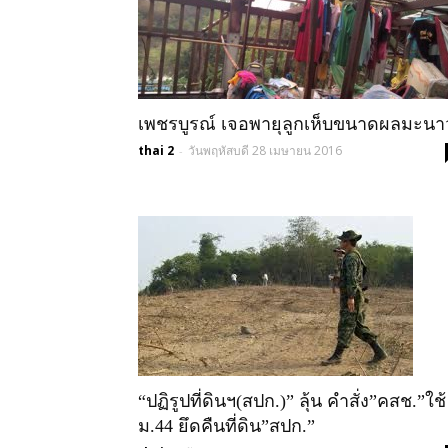
เพชรบูรณ์ เจอพายุลูกเห็บขนาดผลมะนา
thai 2
วันพฤหัสบดี 28 เมษายน 2016
-
“ปฏิรูปที่ดินฯ(สปก.)” ลุ้น คำสั่ง”คสช.”ใช้
ม.44 ยึดคืนที่ดิน”สปก.”