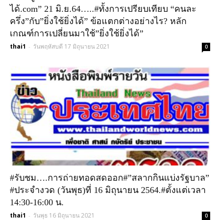
ได้.com” 21 มิ.ย.64…..#ทั้งการเปรียบเทียบ “คนละ
ครึ่ง”กับ”ยิ่งใช้ยิ่งได้” ข้อแตกต่างอย่างไร? หลัก
เกณฑ์การเปลี่ยนมาใช้”ยิ่งใช้ยิ่งได้”
thai1
วันพฤหัสบดี 17 มิถุนายน 2021
-
0
#รับชม….การถ่ายทอดสดออก#”สลากกินแบ่งรัฐบาล”
#ประจำงวด (วันพุธ)ที่ 16 มิถุนายน 2564.#ตั้งแต่เวลา
14:30-16:00 น.
thai1
วันพุธ 16 มิถุนายน 2021
-
0