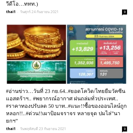
วีดีโอ…ททท.)
thai1
วันศุกร์ 24 กันยายน 2021
-
0
#อ่านข่าว…วันที่ 23 กย.64..#ยอดโควิด/ไทยยืมวัคซีน
แอสตร้าฯ.. #พยากรณ์อากาศ ฝนถล่มทั่วประเทศ..
#ราคาทองปรับลด 50 บาท..#แนะ!!ซื้อของออนไลน์ถูก
หลอก!!..#ด่วน!!เผาป้อมจราจร หลายจุด ปมไล่”นา
ยกฯ”
thai1
วันพฤหัสบดี 23 กันยายน 2021
-
0