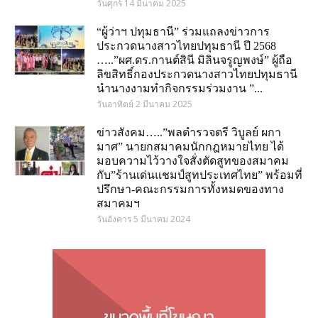
วันศุกร์ 14 มีนาคม 2025
“ผู้ว่าฯ ปทุมธานี” ร่วมแถลงข่าวการ
ประกวดนางสาวไทยปทุมธานี ปี 2568
…..”ผศ.ดร.กานต์สินี มิลินจรูญพงษ์” ผู้ถือ
ลิขสิทธิ์กองประกวดนางสาวไทยปทุมธานี
นำนางงามทำกิจกรรมร่วมงาน ”...
วันอาทิตย์ 2 มีนาคม 2025
ข่าวสังคม…..”พลตำรวจตรี วิบูลย์ ผกา
มาศ” นายกสมาคมนักกฎหมายไทย ได้
มอบความไว้วางใจสั่งตัดสูทของสมาคม
กับ”ร้านเด่นแชมป์สูทประเทศไทย” พร้อมที่
ปรึกษา-คณะกรรมการทั้งหมดของทาง
สมาคมฯ
วันอังคาร 5 มีนาคม 2024