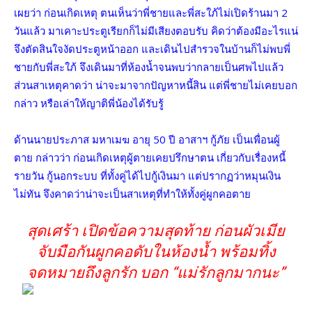
เผยว่า ก่อนเกิดเหตุ ตนเห็นว่าพี่ชายและพี่สะใภ้ไม่เปิดร้านมา 2
วันแล้ว มาเคาะประตูเรียกก็ไม่มีเสียงตอบรับ คิดว่าต้องมีอะไรแน่
จึงตัดสินใจงัดประตูหน้าออก และเดินไปสำรวจในบ้านก็ไม่พบพี่
ชายกับพี่สะใภ้ จึงเดินมาที่ห้องน้ำจนพบว่ากลายเป็นศพไปแล้ว
ส่วนสาเหตุคาดว่า น่าจะมาจากปัญหาหนี้สิน แต่พี่ชายไม่เคยบอก
กล่าว หรือเล่าให้ญาติพี่น้องได้รับรู้
ด้านนายประภาส มหาเมฆ อายุ 50 ปี อาสาฯ กู้ภัย เป็นเพื่อนผู้
ตาย กล่าวว่า ก่อนเกิดเหตุผู้ตายเคยปรึกษาตน เกี่ยวกับเรื่องหนี้
รายวัน กู้นอกระบบ ที่ทั้งคู่ได้ไปกู้เงินมา แต่ปรากฏว่าหมุนเงิน
ไม่ทัน จึงคาดว่าน่าจะเป็นสาเหตุที่ทำให้ทั้งคู่ผูกคอตาย
สุดเศร้า เปิดข้อความสุดท้าย ก่อนผัวเมีย
จับมือกันผูกคอดับในห้องน้ำ พร้อมทิ้ง
จดหมายถึงลูกรัก บอก “แม่รักลูกมากนะ”