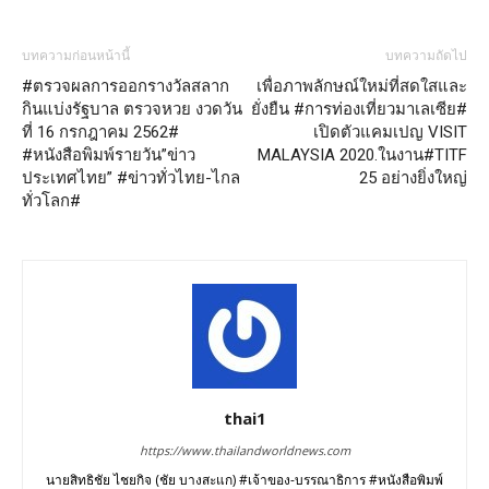
บทความก่อนหน้านี้
บทความถัดไป
#ตรวจผลการออกรางวัลสลาก
เพื่อภาพลักษณ์ใหม่ที่สดใสและ
กินแบ่งรัฐบาล ตรวจหวย งวดวัน
ยั่งยืน #การท่องเที่ยวมาเลเซีย#​
ที่ 16 กรกฎาคม 2562#
เปิดตัวแคมเปญ​ VISIT​
#หนังสือพิมพ์รายวัน”ข่าว
MALAYSIA​ 2020.​ในงาน​#TITF​
ประเทศไทย” #ข่าวทั่วไทย-ไกล
25​ อย่างยิ่งใหญ่​
ทั่วโลก#
thai1
https://www.thailandworldnews.com
นายสิทธิชัย ไชยกิจ (ชัย บางสะแก) #เจ้าของ-บรรณาธิการ #หนังสือพิมพ์