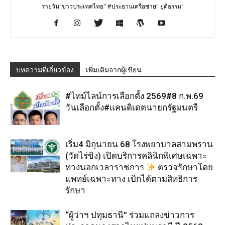
รายวัน"ข่าวประเทศไทย" #ประธานเครือช่าย" ยุติธรรม"
บทความที่เกี่ยวข้อง
เพิ่มเติมจากผู้เขียน
#ไทม์ไลน์การเลือกตั้ง 2569#8 ก.พ.69
วันเลือกตั้ง#แคนดิเดตนายกรัฐมนตรี
เริ่ม4 มิถุนายน 68 โรงพยาบาลสามพราน
(วัดไร่ขิง) เปิดบริการคลินิกพิเศษเฉพาะ
ทางนอกเวลาราชการ
ตรวจรักษาโดย
แพทย์เฉพาะทาง เบิกได้ตามสิทธิการ
รักษา
“ผู้ว่าฯ ปทุมธานี” ร่วมแถลงข่าวการ