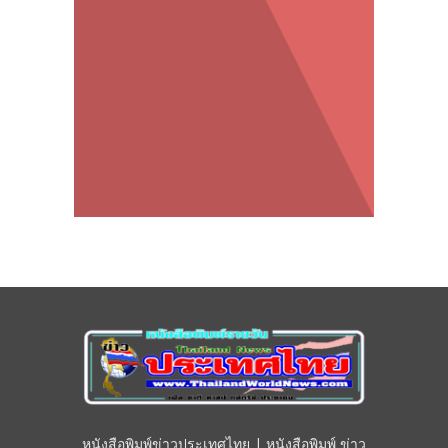
หนังสือพิมพ์ข่าวประเทศไทย | หนังสือพิมพ์ ข่าว