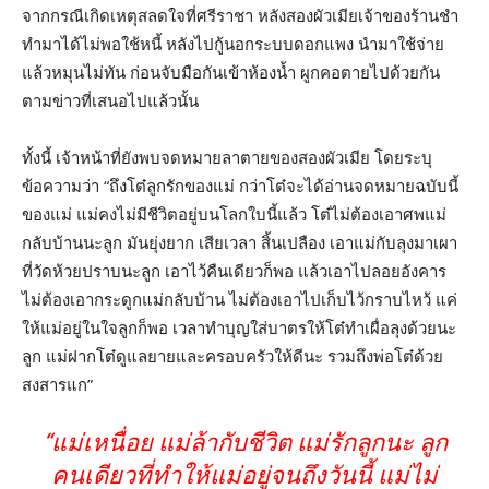
จากกรณีเกิดเหตุสลดใจที่ศรีราชา หลังสองผัวเมียเจ้าของร้านชำ
ทำมาได้ไม่พอใช้หนี้ หลังไปกู้นอกระบบดอกแพง นำมาใช้จ่าย
แล้วหมุนไม่ทัน ก่อนจับมือกันเข้าห้องน้ำ ผูกคอตายไปด้วยกัน
ตามข่าวที่เสนอไปแล้วนั้น
ทั้งนี้ เจ้าหน้าที่ยังพบจดหมายลาตายของสองผัวเมีย โดยระบุ
ข้อความว่า “ถึงโต๋ลูกรักของแม่ กว่าโต๋จะได้อ่านจดหมายฉบับนี้
ของแม่ แม่คงไม่มีชีวิตอยู่บนโลกใบนี้แล้ว โต๋ไม่ต้องเอาศพแม่
กลับบ้านนะลูก มันยุ่งยาก เสียเวลา สิ้นเปลือง เอาแม่กับลุงมาเผา
ที่วัดห้วยปราบนะลูก เอาไว้คืนเดียวก็พอ แล้วเอาไปลอยอังคาร
ไม่ต้องเอากระดูกแม่กลับบ้าน ไม่ต้องเอาไปเก็บไว้กราบไหว้ แค่
ให้แม่อยู่ในใจลูกก็พอ เวลาทำบุญใส่บาตรให้โต๋ทำเผื่อลุงด้วยนะ
ลูก แม่ฝากโต๋ดูแลยายและครอบครัวให้ดีนะ รวมถึงพ่อโต๋ด้วย
สงสารแก”
“แม่เหนื่อย แม่ล้ากับชีวิต แม่รักลูกนะ ลูก
คนเดียวที่ทำให้แม่อยู่จนถึงวันนี้ แม่ไม่