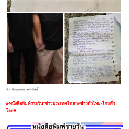
ผัว-เมีย ผูกคอตายหนีหนี้
#หนังสือพิมพ์รายวัน”ข่าวประเทศไทย”#ข่าวทั่วไทย-ไกลทั่ว
โลก#