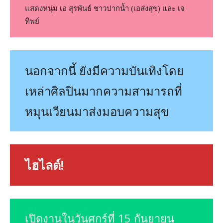
แสดงหนุ่ม เอ สุรพันธ์ ชาวปากน้ำ (เอส่งสุข) และ เจ
ทิพย์
นอกจากนี้ ยังมีความบันเทิงโดย
เหล่าศิลปินมากความสามารถที่
หมุนเวียนมาส่งมอบความสุข
ไฮไลต์!
เปิดงานในวันศุกร์ที่ 15 กันยายน