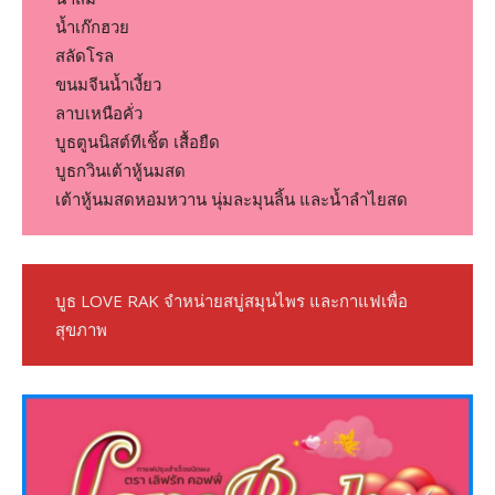
น้ำเก๊กฮวย
สลัดโรล
ขนมจีนน้ำเงี้ยว
ลาบเหนือคั่ว
บูธตูนนิสต์ทีเชิ้ต เสื้อยืด
บูธกวินเต้าหู้นมสด
เต้าหู้นมสดหอมหวาน นุ่มละมุนลิ้น และน้ำลำไยสด
บูธ LOVE RAK จำหน่ายสบู่สมุนไพร และกาแฟเพื่อ
สุขภาพ