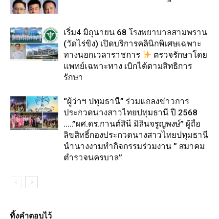
เริ่ม4 มิถุนายน 68 โรงพยาบาลสามพราน
(วัดไร่ขิง) เปิดบริการคลินิกพิเศษเฉพาะ
ทางนอกเวลาราชการ
ตรวจรักษาโดย
แพทย์เฉพาะทาง เบิกได้ตามสิทธิการ
รักษา
“ผู้ว่าฯ ปทุมธานี” ร่วมแถลงข่าวการ
ประกวดนางสาวไทยปทุมธานี ปี 2568
…..”ผศ.ดร.กานต์สินี มิลินจรูญพงษ์” ผู้ถือ
ลิขสิทธิ์กองประกวดนางสาวไทยปทุมธานี
นำนางงามทำกิจกรรมร่วมงาน ” สมาคม
ตำรวจนครบาล”
ทิ้งคำตอบไว้