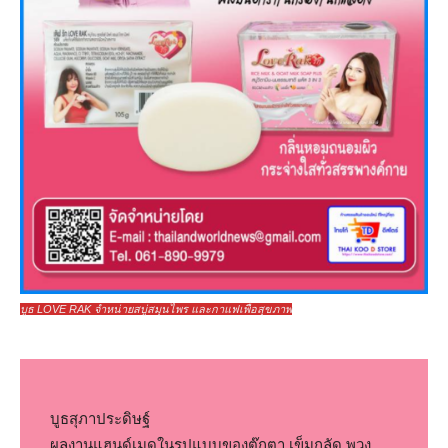
บูธ LOVE RAK จำหน่ายสบู่สมุนไพร และกาแฟเพื่อสุขภาพ
บูธสุภาประดิษฐ์
ผลงานแฮนด์เมดในรูปแบบของตุ๊กตา เข็มกลัด พวง