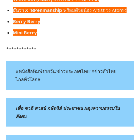
ธันวา X วงPenmanship
พร้อมด้วยน้อง Artist วง Atomic
Berry Berry
Mini Berry
************
#หนังสือพิมพ์รายวัน”ข่าวประเทศไทย”#ข่าวทั่วไทย-
ไกลทั่วโลก#
เพื่อ ชาติ ศาสน์ กษัตริย์ ประชาชน ผดุงความธรรมใน
สังค
ม