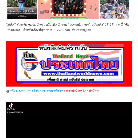
"MBK" ร่วมกับ ชมรมนักข่าวบันเทิง จัดงาน “ตลาดนัดคนข่าวบันเทิง” 15-17 ก.ย.นี้ "ชัย
บางสะแก" นำผลิตภัณฑ์สุขภาพ "LOVE RAK"ร่วมออกบูท!!!
@
“ชัย บางสะแก” เจ้าของ/บรรณาธิการ
#ข่าวทั่วไทย ไกลทั่วโลก