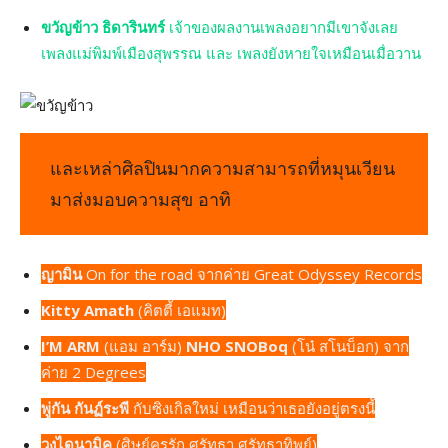
ขวัญข้าว ธิดารินทร์
เจ้าของผลงานเพลงอยากมีเขาจังเลย
เพลงแม่พิมพ์เมืองสุพรรณ และ เพลงยังหายใจเหมือนเมื่อวาน
และเหล่าศิลปินมากความสามารถที่หมุนเวียน
มาส่งมอบความสุข อาทิ
ญามิน
On for the road จากค่าย Great Odyssey Records
Kitty Amath
(คิตตี้ เอแมท)
I’M ARM
(แอม อาร์ม)
NHO SNOBoq
(โน๋ สโนบ็อก) จาก
ค่าย 2 Degrees
พู่กัน กันฏ์ระพี
กับซิงเกิลใหม่ เหมือนว่าเธอยังอยู่ตรงนี้
วงไดนามิค
(ศิษย์ครูรัก ศรัทธา ศรัทธาทิพย์)