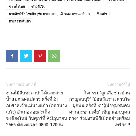
ข่าวทั่วไทย
ข่าวทั่วไป
นายสิทธิชัย ไชยกิจ (ชัย บางสะแก ) เจ้าของ-บรรณาธิการ
ร้านค้า
ห้างสรรพสินค้า
บทความก่อนหน้านี้
บทความถัดไป
งานพิธีสืบชะตาป่าไม้และสาย
กิจกรรม”ลูกเสือชาวบ้าน
น้ำแม่กวง-แม่ลาว ครั้งที่ 21
กาญจนบุรี” “ย้อนวันวาน สานใจ
ณ.ศาลเจ้าแม่นางแก้ว (ดอยนาง
ผูกพัน ครั้งที่ ๕ “ผู้นำชุมชนคน
แก้ว) อำเภอดอยสะเก็ด
ด่านมะขามเตี้ย” เชิญ นอภ.บุคล
จ.เชียงใหม่ วันศุกร์ที่ 9 มิถุนายน
ต่างๆ ร่วมงานพิธีเปิดอย่างพร้อม
2566 ตั้งแต่เวลา 0800-1200น.
เพรียง!!!