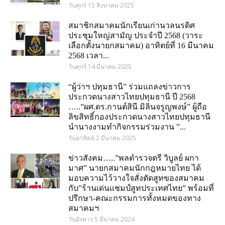
วันศุกร์ 15 สิงหาคม 2025
สมาชิกสมาคมนักเรียนเก่านวลนรดิศ
ประชุมใหญ่สามัญ ประจำปี 2568 (วาระ
เลือกตั้งนายกสมาคม) อาทิตย์ที่ 16 มีนาคม
2568 เวลา...
วันศุกร์ 14 มีนาคม 2025
“ผู้ว่าฯ ปทุมธานี” ร่วมแถลงข่าวการ
ประกวดนางสาวไทยปทุมธานี ปี 2568
…..”ผศ.ดร.กานต์สินี มิลินจรูญพงษ์” ผู้ถือ
ลิขสิทธิ์กองประกวดนางสาวไทยปทุมธานี
นำนางงามทำกิจกรรมร่วมงาน ”...
วันอาทิตย์ 2 มีนาคม 2025
ข่าวสังคม…..”พลตำรวจตรี วิบูลย์ ผกา
มาศ” นายกสมาคมนักกฎหมายไทย ได้
มอบความไว้วางใจสั่งตัดสูทของสมาคม
กับ”ร้านเด่นแชมป์สูทประเทศไทย” พร้อมที่
ปรึกษา-คณะกรรมการทั้งหมดของทาง
สมาคมฯ
วันอังคาร 5 มีนาคม 2024