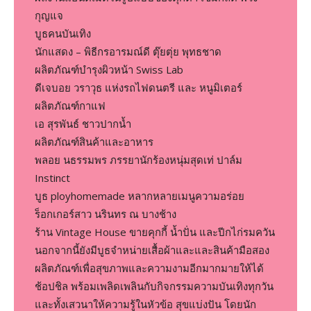
กุญแจ
บูธคนบันเทิง
นักแสดง – พิธีกรอารมณ์ดี ตุ๊ยตุ่ย พุทธชาด
ผลิตภัณฑ์บำรุงผิวหน้า Swiss Lab
ดีเจบอย วราวุธ แห่งรถไฟดนตรี และ หนูมิเตอร์
ผลิตภัณฑ์กาแฟ
เอ สุรพันธ์ ชาวปากน้ำ
ผลิตภัณฑ์สินค้าและอาหาร
พลอย นธรรมพร ภรรยานักร้องหนุ่มสุดเท่ ปาล์ม
Instinct
บูธ ployhomemade หลากหลายเมนูความอร่อย
ร็อกเกอร์สาว นรินทร ณ บางช้าง
ร้าน Vintage House ขายคุกกี้ น้ำปั่น และปีกไก่รมควัน
นอกจากนี้ยังมีบูธจำหน่ายเสื้อผ้าและและสินค้ามือสอง
ผลิตภัณฑ์เพื่อสุขภาพและความงามอีกมากมายให้ได้
ช้อปชิล พร้อมเพลิดเพลินกับกิจกรรมความบันเทิงทุกวัน
และทั้งเสวนาให้ความรู้ในหัวข้อ สุขแบ่งปัน โดยนัก