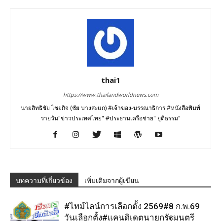
thai1
https://www.thailandworldnews.com
นายสิทธิชัย ไชยกิจ (ชัย บางสะแก) #เจ้าของ-บรรณาธิการ #หนังสือพิมพ์
รายวัน"ข่าวประเทศไทย" #ประธานเครือช่าย" ยุติธรรม"
บทความที่เกี่ยวข้อง
เพิ่มเติมจากผู้เขียน
#ไทม์ไลน์การเลือกตั้ง 2569#8 ก.พ.69
วันเลือกตั้ง#แคนดิเดตนายกรัฐมนตรี