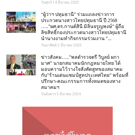
วันศุกร์ 14 มีนาคม 2025
“ผู้ว่าฯ ปทุมธานี” ร่วมแถลงข่าวการ
ประกวดนางสาวไทยปทุมธานี ปี 2568
…..”ผศ.ดร.กานต์สินี มิลินจรูญพงษ์” ผู้ถือ
ลิขสิทธิ์กองประกวดนางสาวไทยปทุมธานี
นำนางงามทำกิจกรรมร่วมงาน ”...
วันอาทิตย์ 2 มีนาคม 2025
ข่าวสังคม…..”พลตำรวจตรี วิบูลย์ ผกา
มาศ” นายกสมาคมนักกฎหมายไทย ได้
มอบความไว้วางใจสั่งตัดสูทของสมาคม
กับ”ร้านเด่นแชมป์สูทประเทศไทย” พร้อมที่
ปรึกษา-คณะกรรมการทั้งหมดของทาง
สมาคมฯ
วันอังคาร 5 มีนาคม 2024