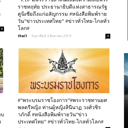
ราชหฤทัย ประธานาธิบดีแห่งสาธารณรัฐ
ว
ตูนิเซียถึงแก่อสัญกรรม #หนังสือพิมพ์ราย
วัน”ข่าวประเทศไทย” #ข่าวทั่วไทย-ไกลทั่ว
โลก#
0
thai1
วันอาทิตย์ 4 สิงหาคม 2019
-
0
#”พระบรมราชโองการ”#พระราชทานยศ
พลตรีหญิง ท่านผู้หญิงสินีนาฏ วงศ์วชิร
าบ
าภักดิ์ #หนังสือพิมพ์รายวัน”ข่าว
ม
ประเทศไทย” #ข่าวทั่วไทย-ไกลทั่วโลก#