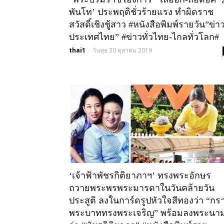
พันโท’ ประพฤติชั่วร้ายแรง ทำผิดราช
สวัสดิ์เชิงชู้สาว #หนังสือพิมพ์รายวัน”ข่า
ประเทศไทย” #ข่าวทั่วไทย-ไกลทั่วโลก#
thai1
วันพุธ 30 ตุลาคม 2019
-
‘เจ้าฟ้าพัชรกิติยาภาฯ’ ทรงพระอักษร
ถวายพระพรพระมารดาในวันคล้ายวัน
ประสูติ ลงในการ์ดรูปหัวใจสีทองว่า “กร
พระบาททรงพระเจริญ” พร้อมลงพระนา