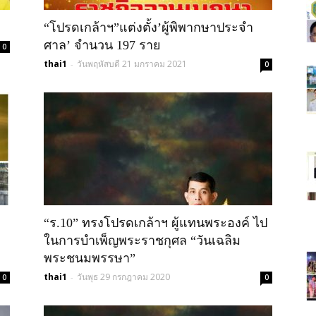
“โปรดเกล้าฯ”แต่งตั้ง’ผู้พิพากษาประจำ
วัน"ข่าว
ศาล’ จำนวน 197 ราย
0
thai1
วันพฤหัสบดี 21 มกราคม 2021
-
0
ประเทศไทย"
“ร.10” ทรงโปรดเกล้าฯ ผู้แทนพระองค์ ไป
ในการบำเพ็ญพระราชกุศล “วันเฉลิม
พระชนมพรรษา”
thai1
วันพุธ 29 กรกฎาคม 2020
-
0
0
https;//www.thailandworldnews.c