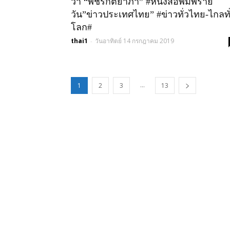
ว่า “พัชรกิติยาภา” #หนังสือพิมพ์ราย
วัน”ข่าวประเทศไทย” #ข่าวทั่วไทย-ไกลทั
โลก#
thai1
วันอาทิตย์ 14 กรกฎาคม 2019
-
...
1
2
3
13