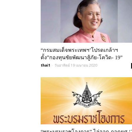
“กรมสมเด็จพระเทพฯ’โปรดเกล้าฯ
ตั้ง”กองทุนชัยพัฒนาสู้ภัย-โควิด- 19”
thai1
วันอาทิตย์ 19 เมษายน 2020
-
“พระบรมราชโองการ” ไล่ออก-ถอดยศ ‘