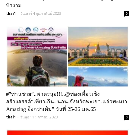
บัวงาม
thai1
วันเสาร์ 4 กุมภาพันธ์ 2023
-
0
#”ท่านชาย”..พาตะลุย!!!..@ท่องเที่ยวเชิง
สร้างสรรค์“เที่ยว-กิน- นอน-จังหวัดพะเยา-แอ่วพะเยา
Amazing ยิ่งกว่าเดิม” วันที่ 25-26 มค.65
thai1
วันพุธ 11 มกราคม 2023
-
0