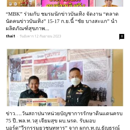
“MBK” ร่วมกับ ชมรมนักข่าวบันเทิง จัดงาน “ตลาด
นัดคนข่าวบันเทิง” 15-17 ก.ย.นี้ “ชัย บางสะแก” นำ
ผลิตภัณฑ์สุขภาพ...
thai1
วันอังคาร 12 กันยายน 2023
-
0
ข่าว….วันสถาปนาหน่วยบัญชาการรักษาดินแดนครบ
75 ปี..พล.ท.วสุ เจียมสุข ผบ.นรด. รับมอบ
บอร์ด”วีรกรรมยุวชนทหาร” จาก ผกก.ท.ญ.ธัญธรณ์