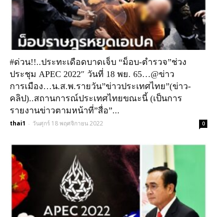
#ด่วน!!..ประทะเดือดบาดเจ็บ “ม็อบ-ตำรวจ”ช่วง
ประชุม APEC 2022″ วันที่ 18 พย. 65…@ข่าว
การเมือง…น.ส.พ.รายวัน”ข่าวประเทศไทย”(ข่าว-
คลิป)..สถานการณ์ประเทศไทยขณะนี้ (เป็นการ
รายงานข่าวตามหน้าที่”สื่อ”...
thai1
วันศุกร์ 18 พฤศจิกายน 2022
-
0