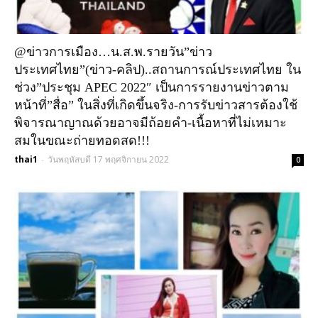
@ข่าวการเมือง…น.ส.พ.รายวัน”ข่าว
ประเทศไทย”(ข่าว-คลิป)..สถานการณ์ประเทศไทย ใน
ช่วง”ประชุม APEC 2022″ เป็นการรายงานข่าวตาม
หน้าที่”สื่อ” ในสิ่งที่เกิดขึ้นจริง-การรับข่าวสารต้องใช้
พิจารณาญาณด้วยอาจมีถ้อยคำ-เนื้อหาที่ไม่เหมาะ
สมในขณะถ่ายทอดสด!!!
thai1
วันพฤหัสบดี 17 พฤศจิกายน 2022
-
0