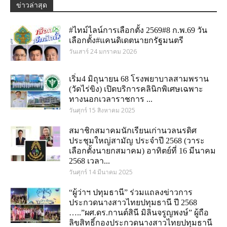
ข่าวล่าสุด
#ไทม์ไลน์การเลือกตั้ง 2569#8 ก.พ.69 วัน
เลือกตั้ง#แคนดิเดตนายกรัฐมนตรี
วันเสาร์ 24 มกราคม 2026
เริ่ม4 มิถุนายน 68 โรงพยาบาลสามพราน
(วัดไร่ขิง) เปิดบริการคลินิกพิเศษเฉพาะ
ทางนอกเวลาราชการ ...
วันศุกร์ 15 สิงหาคม 2025
สมาชิกสมาคมนักเรียนเก่านวลนรดิศ
ประชุมใหญ่สามัญ ประจำปี 2568 (วาระ
เลือกตั้งนายกสมาคม) อาทิตย์ที่ 16 มีนาคม
2568 เวลา...
วันศุกร์ 14 มีนาคม 2025
“ผู้ว่าฯ ปทุมธานี” ร่วมแถลงข่าวการ
ประกวดนางสาวไทยปทุมธานี ปี 2568
…..”ผศ.ดร.กานต์สินี มิลินจรูญพงษ์” ผู้ถือ
ลิขสิทธิ์กองประกวดนางสาวไทยปทุมธานี