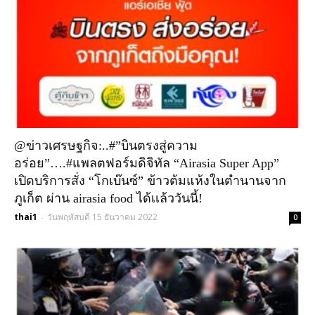
@ข่าวเศรษฐกิจ:..#”บินตรงสู่ความ
อร่อย”….#แพลตฟอร์มดิจิทัล “Airasia Super App”
เปิดบริการสั่ง “โกเบ๊นซ์” ข้าวต้มแห้งในตำนานจาก
ภูเก็ต ผ่าน airasia food ได้เเล้ววันนี้!
thai1
วันพฤหัสบดี 15 ธันวาคม 2022
-
0