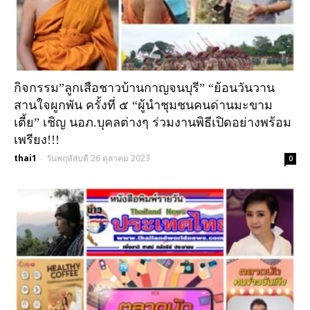
กิจกรรม”ลูกเสือชาวบ้านกาญจนบุรี” “ย้อนวันวาน
สานใจผูกพัน ครั้งที่ ๕ “ผู้นำชุมชนคนด่านมะขาม
เตี้ย” เชิญ นอภ.บุคลต่างๆ ร่วมงานพิธีเปิดอย่างพร้อม
เพรียง!!!
thai1
วันพฤหัสบดี 26 ตุลาคม 2023
-
0