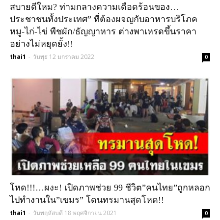
สบายดีใหม? ท่ามกลางความเดือดร้อนของ…
ประชาชนทั้งประเทศ” ที่ต้องผจญกับอาหารบริโภค
หมู-ไก่-ไข่ พืชผัก/ธัญญาหาร ต่างพาเหรดขึ้นราคา
อย่างไม่หยุดยั้ง!!
thai1
วันพุธ 12 มกราคม 2022
-
0
โหด!!!…ผงะ! เปิดภาพช่วย 99 ชีวิต”คนไทย”ถูกหลอก
ไปทำงานใน”เขมร” โดนทรมานสุดโหด!!
thai1
วันพฤหัสบดี 18 พฤศจิกายน 2021
-
0