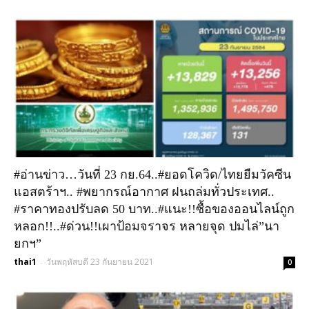
#อ่านข่าว…วันที่ 23 กย.64..#ยอดโควิด/ไทยยืมวัคซีน
แอสตร้าฯ.. #พยากรณ์อากาศ ฝนถล่มทั่วประเทศ..
#ราคาทองปรับลด 50 บาท..#แนะ!!ซื้อของออนไลน์ถูก
หลอก!!..#ด่วน!!เผาป้อมจราจร หลายจุด ปมไล่”นา
ยกฯ”
thai1
วันพฤหัสบดี 23 กันยายน 2021
-
0