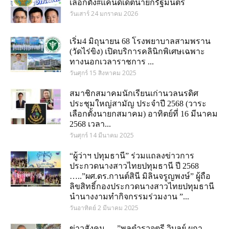
เลือกตั้ง#แคนดิเดตนายกรัฐมนตรี
วันเสาร์ 24 มกราคม 2026
เริ่ม4 มิถุนายน 68 โรงพยาบาลสามพราน
(วัดไร่ขิง) เปิดบริการคลินิกพิเศษเฉพาะ
ทางนอกเวลาราชการ ...
วันศุกร์ 15 สิงหาคม 2025
สมาชิกสมาคมนักเรียนเก่านวลนรดิศ
ประชุมใหญ่สามัญ ประจำปี 2568 (วาระ
เลือกตั้งนายกสมาคม) อาทิตย์ที่ 16 มีนาคม
2568 เวลา...
วันศุกร์ 14 มีนาคม 2025
“ผู้ว่าฯ ปทุมธานี” ร่วมแถลงข่าวการ
ประกวดนางสาวไทยปทุมธานี ปี 2568
…..”ผศ.ดร.กานต์สินี มิลินจรูญพงษ์” ผู้ถือ
ลิขสิทธิ์กองประกวดนางสาวไทยปทุมธานี
นำนางงามทำกิจกรรมร่วมงาน ”...
วันอาทิตย์ 2 มีนาคม 2025
ข่าวสังคม…..”พลตำรวจตรี วิบูลย์ ผกา