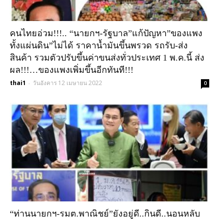
คนไทยอ่วม!!!.. “นายกฯ-รัฐบาล”แก้ปัญหา”ของแพง
ทั้งแผ่นดิน”ไม่ได้ ราคาน้ำมันขึ้นพรวด รถรับ-ส่ง
สินค้า รวมตัวปรับขึ้นค่าขนส่งทั่วประเทศ 1 พ.ค.นี้ ส่ง
ผล!!!…ของแพงเพิ่มขึ้นอีกทันที!!!
thai1
วันอังคาร 12 เมษายน 2022
-
0
“ท่านนายกฯ-รมต.พาณิชย์”ยังอยู่ดี..กินดี..นอนหลับ