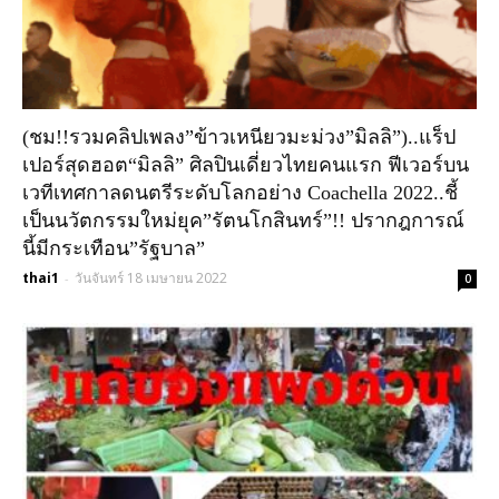
(ชม!!รวมคลิปเพลง”ข้าวเหนียวมะม่วง”มิลลิ”)..แร็ป
เปอร์สุดฮอต“มิลลิ” ศิลปินเดี่ยวไทยคนแรก ฟีเวอร์บน
เวทีเทศกาลดนตรีระดับโลกอย่าง Coachella 2022..ชี้
เป็นนวัตกรรมใหม่ยุค”รัตนโกสินทร์”!! ปรากฎการณ์
นี้มีกระเทือน”รัฐบาล”
thai1
วันจันทร์ 18 เมษายน 2022
-
0