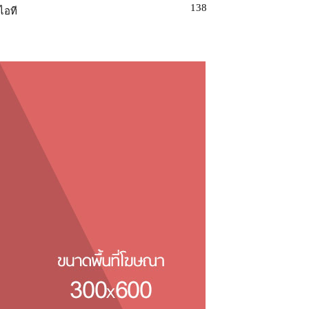
138
ไอที