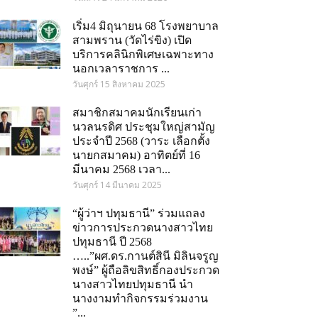
เริ่ม4 มิถุนายน 68 โรงพยาบาล
สามพราน (วัดไร่ขิง) เปิด
บริการคลินิกพิเศษเฉพาะทาง
นอกเวลาราชการ ...
วันศุกร์ 15 สิงหาคม 2025
สมาชิกสมาคมนักเรียนเก่า
นวลนรดิศ ประชุมใหญ่สามัญ
ประจำปี 2568 (วาระ เลือกตั้ง
นายกสมาคม) อาทิตย์ที่ 16
มีนาคม 2568 เวลา...
วันศุกร์ 14 มีนาคม 2025
“ผู้ว่าฯ ปทุมธานี” ร่วมแถลง
ข่าวการประกวดนางสาวไทย
ปทุมธานี ปี 2568
…..”ผศ.ดร.กานต์สินี มิลินจรูญ
พงษ์” ผู้ถือลิขสิทธิ์กองประกวด
นางสาวไทยปทุมธานี นำ
นางงามทำกิจกรรมร่วมงาน
om
”...