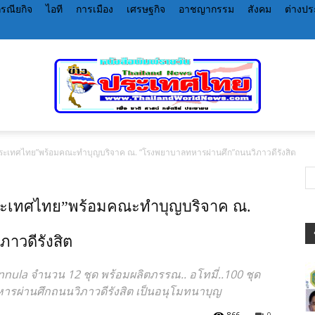
รณียกิจ
ไอที
การเมือง
เศรษฐกิจ
อาชญากรรม
สังคม
ต่างป
ระเทศไทย”พร้อมคณะทำบุญบริจาค ณ. “โรงพยาบาลทหารผ่านศึก”ถนนวิภาวดีรังสิต
หนังสือพิมพ์
ระเทศไทย”พร้อมคณะทำบุญบริจาค ณ.
าวดีรังสิต
ราย
nula จำนวน 12 ชุด พร้อมผลิตภรรณ.. อโทมี่..100 ชุด
รผ่านศึกถนนวิภาวดีรังสิต เป็นอนุโมทนาบุญ
866
0