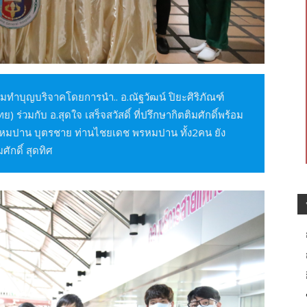
ทำบุญบริจาคโดยการนำ.. อ.ณัฐวัฒน์ ปิยะศิริภัณฑ์
วมกับ อ.สุดใจ เสร็จสวัสดิ์ ที่ปรึกษากิตติมศักดิ์พร้อม
 พรหมปาน บุตรชาย ท่านไชยเดช พรหมปาน ทั้ง2คน ยัง
ักดิ์ สุดทิศ