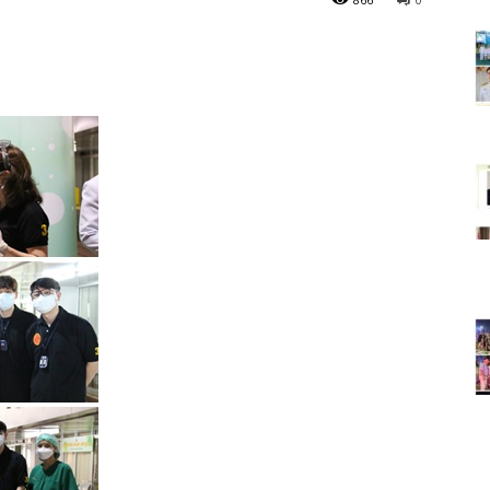
วัน"ข่าว
ประเทศไทย"
https;//www.thailandworldnews.c