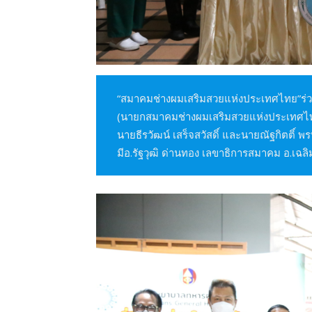
“สมาคมช่างผมเสริมสวยแห่งประเทศไทย”ร่วม
(นายกสมาคมช่างผมเสริมสวยแห่งประเทศไทย) ร่
นายธีรวัฒน์ เสร็จสวัสดิ์ และนายณัฐกิตติ์
มีอ.รัฐวุฒิ ด่านทอง เลขาธิการสมาคม อ.เฉลิมศ