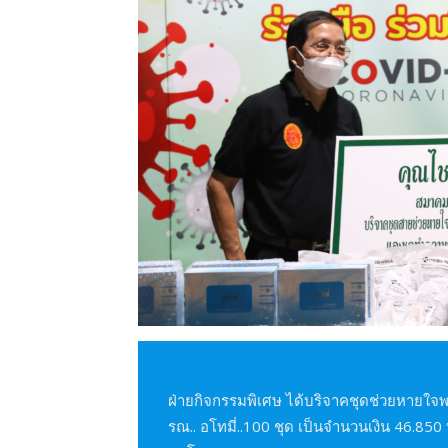
ฝ่ายกิจกรรมพิเศษ ได้บริจาคชุดช่วยหายใจพ
รณ.. อโทมี่..100 ชุด เป็นจำนวนเงิน 46.85