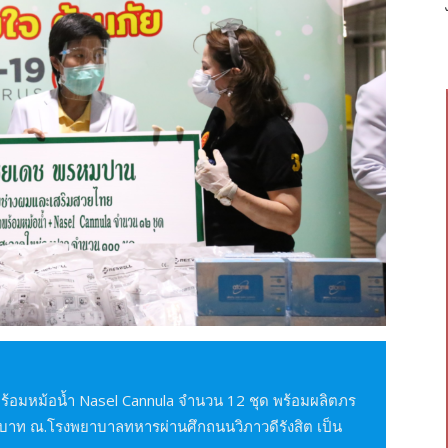
ร้อมหม้อน้ำ Nasel Cannula จำนวน 12 ชุด พร้อมผลิตภร
0 บาท ณ.โรงพยาบาลทหารผ่านศึกถนนวิภาวดีรังสิต เป็น