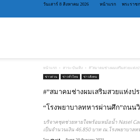
วันเสาร์ 8 สิงหาคม 2026
หน้าแรก
พระราชก
หน้าแรก
สาระ-บันเทิง
#”สมาคมช่างผมเสริมสวยแห่งป
ข่าวด่วน
ข่าวทั่วไทย
ข่าวสังคม
#”สมาคมช่างผมเสริมสวยแห่งป
“โรงพยาบาลทหารผ่านศึก”ถนนวิภ
บริจาคชุดช่วยหายใจพร้อมหม้อน้ำ Nasel Can
เป็นจำนวนเงิน 46.850 บาท ณ.โรงพยาบาลทหา
วันพุธ 29 กันยายน 2021
โดย
thai1
-