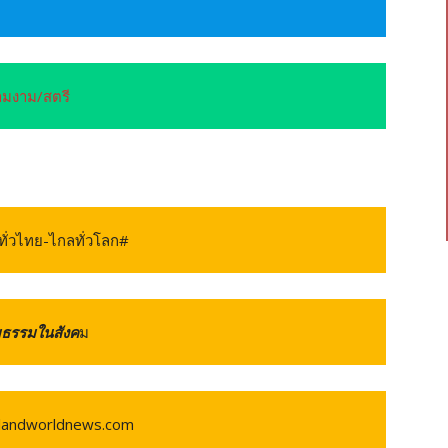
ามงาม/สตรี
ทั่วไทย-ไกลทั่วโลก#
ามธรรมในสังค
ม
ilandworldnews.com