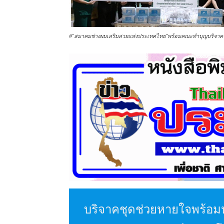
#"สมาคมช่างผมเสริมสวยแห่งประเทศไทย"พร้อมคณะทำบุญบริจาค
บริจาคชุดช่วยหายใจพร้อม