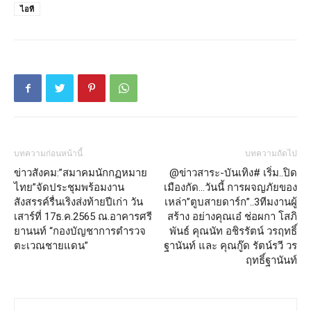
ไอที
บทความก่อนหน้านี้
บทความถัดไป
ข่าวสังคม:”สมาคมนักกฏหมาย
@ข่าวสาระ-บันเทิง# เริ่ม..ปิด
ไทย”จัดประชุมพร้อมงาน
เมืองกัด…วันนี้ การผจญภัยของ
สังสรรค์รื่นเริงส่งท้ายปีเก่า วัน
เหล่า”ตูบสายดาร์ก”..3ทีมงานผู้
เสาร์ที่ 17ธ.ค.2565 ณ.อาคารศรี
สร้าง อย่างคุณเอ๋ ช่อผกา โสภิ
ยานนท์ “กองบัญชาการตำรวจ
พันธ์ คุณนัท อชิรรัตน์ วรฤทธิ์
ตะเวณชายแดน”
ฐานันท์ และ คุณกู๊ด รัตน์รวี วร
ฤทธิ์ฐานันท์