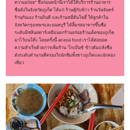
ความอร่อย” ซึ่งก่อนหน้านี้เราได้ให้บริการร้านอาหาร
ชื่อดังในจังหวัดภูเก็ต ได้แก่ ร้านตู้กับข้าว ร้านวันจันทร์
ร้านกันเอง ร้านกินดี และร้านหมี่ต้นโพธิ์ ให้ลูกค้าใน
จังหวัดกรุงเทพฯและนนทบุรี ได้ลิ้มรสอาหารขึ้นชื่อ
ระดับมิชลินสตาร์เหมือนยกร้านอร่อยร้านเด็ดของภูเก็ต
มาไว้บนโต๊ะ โดยครั้งนี้ airasia food เราได้ต่อยอด
ความสำเร็จด้วยการเพิ่มร้าน ‘โกเบ๊นซ์’ ข้าวต้มแห้งชื่อ
ดังระดับตำนานที่ครองใจนักชิมทั้งชาวภูเก็ตและนักท่อง
เที่ยว