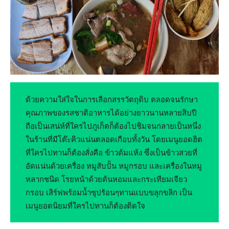
ด้วยความใส่ใจในการเลือกสรรวัตถุดิบ ตลอดจนรักษา
คุณภาพของรสชาติอาหารได้อย่างยาวนานหลายสิบปี
ถือเป็นเสน่ห์ที่ใครไปภูเก็ตก็ต้องไปชิมจนกลายเป็นหนึ่ง
ในร้านที่มีโต๊ะคิวแน่นตลอดเกือบทั้งวัน โดยเมนูยอดฮิต
ที่ใครไปทานก็ต้องสั่งคือ ข้าวต้มแห้ง ซึ่งเป็นข้าวสวยที่
อัดแน่นด้วยเครื่อง หมูสับปั้น หมูกรอบ และเครื่องในหมู
หลากชนิด โรยหน้าด้วยต้นหอมและกระเทียมเจียว
กรอบ เสิร์ฟพร้อมน้ำซุปร้อนๆทานแบบขลุกขลิก เป็น
เมนูยอดนิยมที่ใครไปทานก็ต้องติดใจ