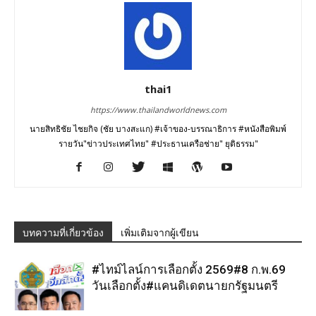
thai1
https://www.thailandworldnews.com
นายสิทธิชัย ไชยกิจ (ชัย บางสะแก) #เจ้าของ-บรรณาธิการ #หนังสือพิมพ์
รายวัน"ข่าวประเทศไทย" #ประธานเครือช่าย" ยุติธรรม"
บทความที่เกี่ยวข้อง
เพิ่มเติมจากผู้เขียน
#ไทม์ไลน์การเลือกตั้ง 2569#8 ก.พ.69
วันเลือกตั้ง#แคนดิเดตนายกรัฐมนตรี