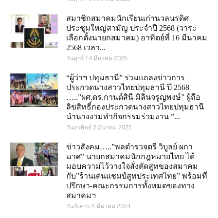
สมาชิกสมาคมนักเรียนเก่านวลนรดิศ
ประชุมใหญ่สามัญ ประจำปี 2568 (วาระ
เลือกตั้งนายกสมาคม) อาทิตย์ที่ 16 มีนาคม
2568 เวลา...
วันศุกร์ 14 มีนาคม 2025
“ผู้ว่าฯ ปทุมธานี” ร่วมแถลงข่าวการ
ประกวดนางสาวไทยปทุมธานี ปี 2568
…..”ผศ.ดร.กานต์สินี มิลินจรูญพงษ์” ผู้ถือ
ลิขสิทธิ์กองประกวดนางสาวไทยปทุมธานี
นำนางงามทำกิจกรรมร่วมงาน ”...
วันอาทิตย์ 2 มีนาคม 2025
ข่าวสังคม…..”พลตำรวจตรี วิบูลย์ ผกา
มาศ” นายกสมาคมนักกฎหมายไทย ได้
มอบความไว้วางใจสั่งตัดสูทของสมาคม
กับ”ร้านเด่นแชมป์สูทประเทศไทย” พร้อมที่
ปรึกษา-คณะกรรมการทั้งหมดของทาง
สมาคมฯ
วันอังคาร 5 มีนาคม 2024