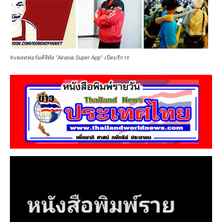
#แพลตฟอร์มดิจิทัล "Airasia Super App" เปิดบริการ