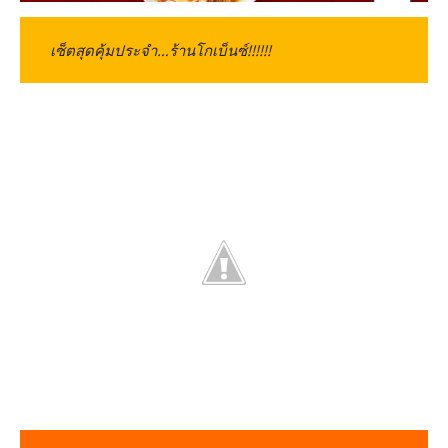
เซ็ตสุดคุ้มประจำ…ร้านโกเบ็นซ์!!!!!!