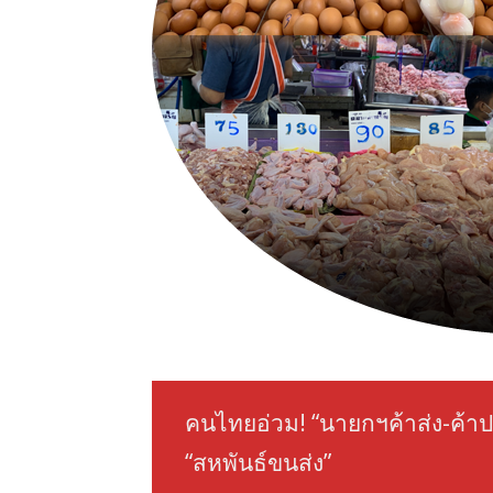
คนไทยอ่วม! “นายกฯค้าส่ง-ค้า
“สหพันธ์ขนส่ง”