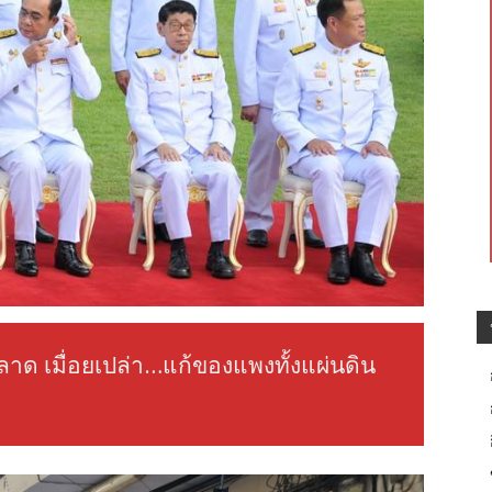
ลาด เมื่อยเปล่า…แก้ของแพงทั้งแผ่นดิน