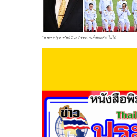
“นายกฯ-รัฐบาล"แก้ปัญหา"ของแพงทั้งแผ่นดิน"ไม่ได้