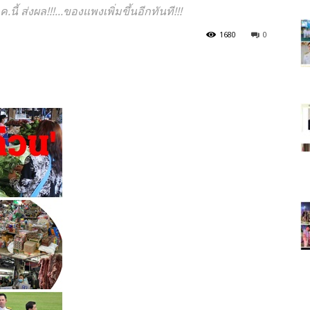
ี้ ส่งผล!!!...ของแพงเพิ่มขึ้นอีกทันที!!!
วัน"ข่าว
1680
0
ประเทศไทย"
https;//www.thailandworldnews.c