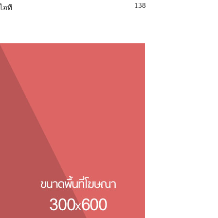
138
ไอที