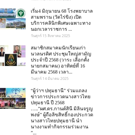
เริ่ม4 มิถุนายน 68 โรงพยาบาล
สามพราน (วัดไร่ขิง) เปิด
บริการคลินิกพิเศษเฉพาะทาง
นอกเวลาราชการ ...
วันศุกร์ 15 สิงหาคม 2025
สมาชิกสมาคมนักเรียนเก่า
นวลนรดิศ ประชุมใหญ่สามัญ
ประจำปี 2568 (วาระ เลือกตั้ง
นายกสมาคม) อาทิตย์ที่ 16
มีนาคม 2568 เวลา...
วันศุกร์ 14 มีนาคม 2025
“ผู้ว่าฯ ปทุมธานี” ร่วมแถลง
ข่าวการประกวดนางสาวไทย
ปทุมธานี ปี 2568
…..”ผศ.ดร.กานต์สินี มิลินจรูญ
พงษ์” ผู้ถือลิขสิทธิ์กองประกวด
นางสาวไทยปทุมธานี นำ
นางงามทำกิจกรรมร่วมงาน
om
”...