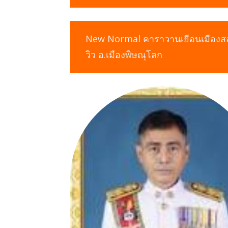
New Normal คาราวานเยือนเมืองสอ
วิว อ.เมืองพิษณุโลก