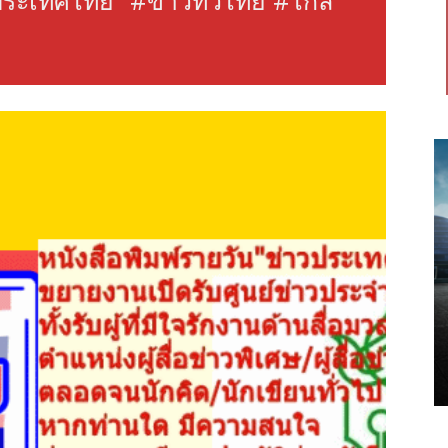
วประเทศไทย” #ข่าวทั่วไทย #ไกล