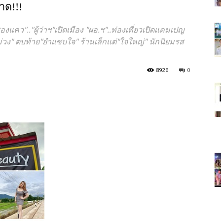
าด!!!
วัน"ข่าว
งแคว".."ผู้ว่าฯ"เปิดเมือง "ผอ.ฯ"..ท่องเที่ยวเปิดเเคมเปญ
่วง" ตบท้าย"ยำแซบใจ" ร้านเล็กแต่"ใจใหญ่" นักนิยมรส
8926
0
ประเทศไทย"
https;//www.thailandworldnews.c