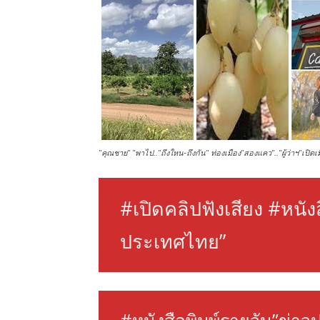
"คุณชาย" "พาไป.."ถึงใหน-ถึงกัน" ท่องเมือง"สองแคว".."ผู้ว่าฯ"เปิดเ
#เปิดคลิปฟังเสียง #หนัง
ประเทศไทย”