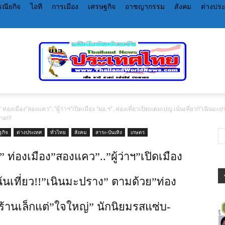
ณียกิจ
ไอที
การเมือง
เศรษฐกิจ
อาชญากรรม
สังคม
ต่างปร
 ท่องเมือง”สองแคว”..”ผู้ว่าฯ”เปิดเมือง “ผอ.ฯ”..ท่องเที่ยวเปิดเเคมเปญ เน้นเที่ยว!!”เนิ
หนังสือพิมพ์
าด!!!
ฐกิจ
ต่างประเทศ
ทั่วไทย
สังคม
สาระ-บันเทิง
เกษตร
 ท่องเมือง”สองแคว”..”ผู้ว่าฯ”เปิดเมือง
น้นเที่ยว!!”เนินมะปราง” ตามด้วย”ท่อง
ราย
านเล็กแต่”ใจใหญ่” นักนิยมรสแซ่บ-