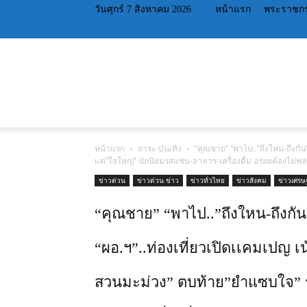
วันศุกร์ 7 สิงหาคม 2026
หน้าแรก
พระราชกร
หน้าแรก
สาระ-บันเทิง
“คุณชาย” “พาไป..”ถึงใหน-ถึงกัน”
แต่”ใจใหญ่” นักนิยมรสแซ่บ-อาหาร-เครื่องดื่ม อร่อยต้องไม่พล
ข่าวด่วน
ข่าวด่วน ข่าว
ข่าวทั่วไทย
ข่าวสังคม
ข่าวเศรษ
“คุณชาย” “พาไป..”ถึงใหน-ถึงกัน”
“ผอ.ฯ”..ท่องเที่ยวเปิดเเคมเปญ เ
สวนมะม่วง” ตบท้าย”ยำแซบใจ” ร้