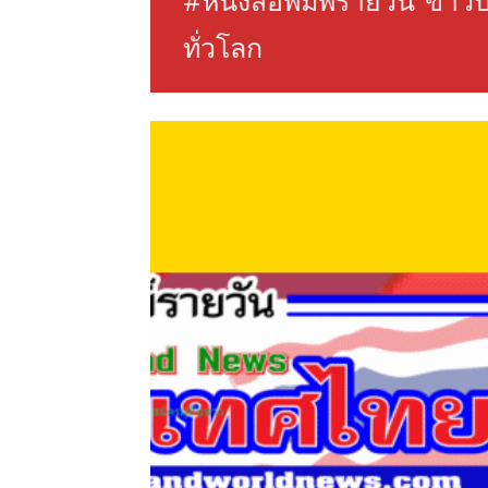
#หนังสือพิมพ์รายวัน”ข่า
ทั่วโลก