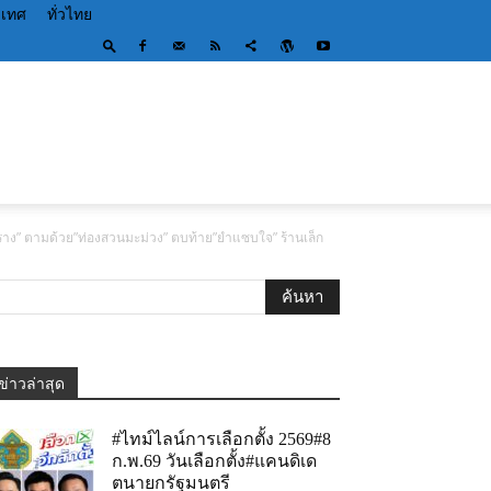
ะเทศ
ทั่วไทย
นมะปราง” ตามด้วย”ท่องสวนมะม่วง” ตบท้าย”ยำแซบใจ” ร้านเล็ก
ข่าวล่าสุด
#ไทม์ไลน์การเลือกตั้ง 2569#8
ก.พ.69 วันเลือกตั้ง#แคนดิเด
ตนายกรัฐมนตรี