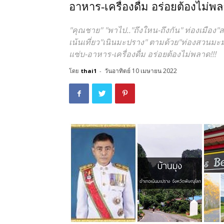
อาหาร-เครื่องดื่ม อร่อยต้องไม่พล
"คุณชาย" "พาไป.."ถึงใหน-ถึงกัน" ท่องเมือง"สอ
เน้นเที่ยว"เนินมะปราง" ตามด้วย"ท่องสวนมะม
แซ่บ-อาหาร-เครื่องดื่ม อร่อยต้องไม่พลาด!!!
วันอาทิตย์ 10 เมษายน 2022
โดย
thai1
-