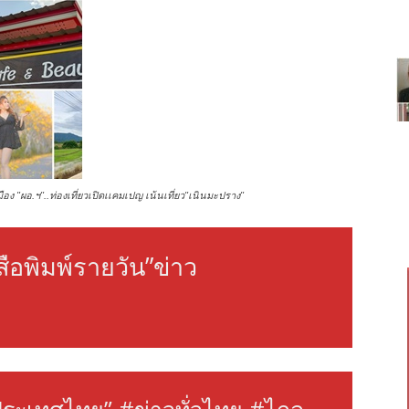
มือง "ผอ.ฯ"..ท่องเที่ยวเปิดเเคมเปญ เน้นเที่ยว"เนินมะปราง"
สือพิมพ์รายวัน”ข่าว