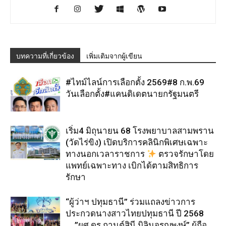
บทความที่เกี่ยวข้อง
เพิ่มเติมจากผู้เขียน
#ไทม์ไลน์การเลือกตั้ง 2569#8 ก.พ.69
วันเลือกตั้ง#แคนดิเดตนายกรัฐมนตรี
เริ่ม4 มิถุนายน 68 โรงพยาบาลสามพราน
(วัดไร่ขิง) เปิดบริการคลินิกพิเศษเฉพาะ
ทางนอกเวลาราชการ
ตรวจรักษาโดย
แพทย์เฉพาะทาง เบิกได้ตามสิทธิการ
รักษา
“ผู้ว่าฯ ปทุมธานี” ร่วมแถลงข่าวการ
ประกวดนางสาวไทยปทุมธานี ปี 2568
…..”ผศ.ดร.กานต์สินี มิลินจรูญพงษ์” ผู้ถือ