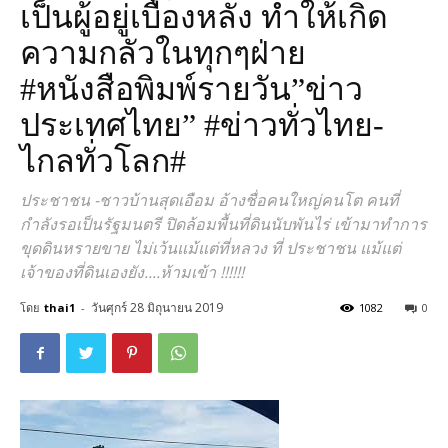
เป็นผู้อยู่เบื้องหลัง ทำให้เกิด
ความกลัวในทุกๆฝ่าย
#หนังสือพิมพ์รายวัน”ข่าว
ประเทศไทย” #ข่าวทั่วไทย-
ไกลทั่วโลก#
ประชาชน -ชาวบ้านสุดเอือม อ้างชื่อคนใหญ่คนโต คนที่
กำลังรอเป็นรัฐมนตรี ปิดล้อมพื้นที่ดินนับพันไร่ เข้ามาทำการ
ขุดดินหรายขาย ไม่เว้นแม้แต่ที่หลวง ที่ ประชาชน แม้แต่
เจ้าของที่ดินเองยัง....ห้ามเข้า !!!!!!
วันศุกร์ 28 มิถุนายน 2019
โดย
thai1
-
1082
0