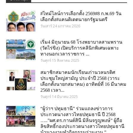
#ไทม์ไลน์การเลือกตั้ง 2569#8 ก.พ.69 วัน
เลือกตั้ง#แคนดิเดตนายกรัฐมนตรี
วันเสาร์ 24 มกราคม 2026
เริ่ม4 มิถุนายน 68 โรงพยาบาลสามพราน
(วัดไร่ขิง) เปิดบริการคลินิกพิเศษเฉพาะ
ทางนอกเวลาราชการ ...
วันศุกร์ 15 สิงหาคม 2025
สมาชิกสมาคมนักเรียนเก่านวลนรดิศ
ประชุมใหญ่สามัญ ประจำปี 2568 (วาระ
เลือกตั้งนายกสมาคม) อาทิตย์ที่ 16 มีนาคม
2568 เวลา...
วันศุกร์ 14 มีนาคม 2025
“ผู้ว่าฯ ปทุมธานี” ร่วมแถลงข่าวการ
ประกวดนางสาวไทยปทุมธานี ปี 2568
…..”ผศ.ดร.กานต์สินี มิลินจรูญพงษ์” ผู้ถือ
ลิขสิทธิ์กองประกวดนางสาวไทยปทุมธานี
นำนางงามทำกิจกรรมร่วมงาน ”...