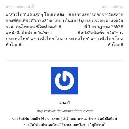
บทความก่อนหน้านี้
บทความถัดไป
#”สาวไทย”แค้นสุดๆ โดนเทหลัง
#ตรวจผลการออกรางวัลสลาก
จองที่พักเที่ยวที่”เกาหลี” ด่าเหมา
กินแบ่งรัฐบาล ตรวจหวย งวดวัน
รวม…คนไทยจน ชีวิตต่ำตม!!!#
ที่ 1 กรกฎาคม 2562#
#หนังสือพิมพ์รายวัน”ข่าว
#หนังสือพิมพ์รายวัน”ข่าว
ประเทศไทย” #ข่าวทั่วไทย-ไกล
ประเทศไทย” #ข่าวทั่วไทย-ไกล
ทั่วโลก#
ทั่วโลก#
thai1
https://www.thailandworldnews.com
นายสิทธิชัย ไชยกิจ (ชัย บางสะแก) #เจ้าของ-บรรณาธิการ #หนังสือพิมพ์
รายวัน"ข่าวประเทศไทย" #ประธานเครือช่าย" ยุติธรรม"