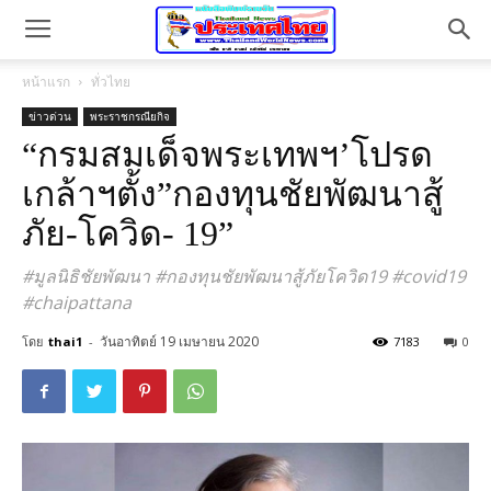
หน้าแรก
ทั่วไทย
ข่าวด่วน
พระราชกรณียกิจ
“กรมสมเด็จพระเทพฯ’โปรด
เกล้าฯตั้ง”กองทุนชัยพัฒนาสู้
ภัย-โควิด- 19”
#มูลนิธิชัยพัฒนา #กองทุนชัยพัฒนาสู้ภัยโควิด19 #covid19
#chaipattana
วันอาทิตย์ 19 เมษายน 2020
โดย
thai1
-
7183
0