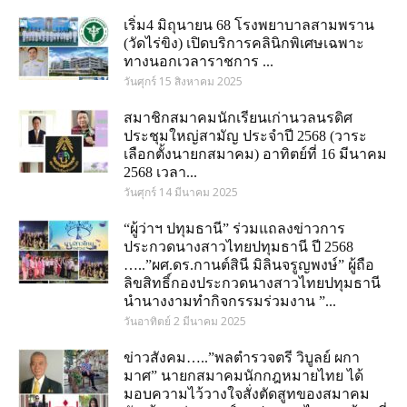
เริ่ม4 มิถุนายน 68 โรงพยาบาลสามพราน
(วัดไร่ขิง) เปิดบริการคลินิกพิเศษเฉพาะ
ทางนอกเวลาราชการ ...
วันศุกร์ 15 สิงหาคม 2025
สมาชิกสมาคมนักเรียนเก่านวลนรดิศ
ประชุมใหญ่สามัญ ประจำปี 2568 (วาระ
เลือกตั้งนายกสมาคม) อาทิตย์ที่ 16 มีนาคม
2568 เวลา...
วันศุกร์ 14 มีนาคม 2025
“ผู้ว่าฯ ปทุมธานี” ร่วมแถลงข่าวการ
ประกวดนางสาวไทยปทุมธานี ปี 2568
…..”ผศ.ดร.กานต์สินี มิลินจรูญพงษ์” ผู้ถือ
ลิขสิทธิ์กองประกวดนางสาวไทยปทุมธานี
นำนางงามทำกิจกรรมร่วมงาน ”...
วันอาทิตย์ 2 มีนาคม 2025
ข่าวสังคม…..”พลตำรวจตรี วิบูลย์ ผกา
มาศ” นายกสมาคมนักกฎหมายไทย ได้
มอบความไว้วางใจสั่งตัดสูทของสมาคม