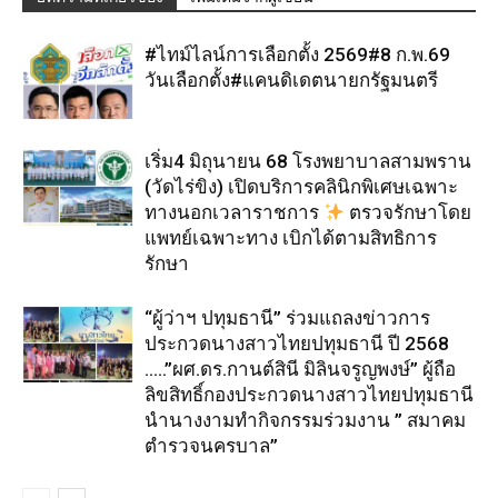
#ไทม์ไลน์การเลือกตั้ง 2569#8 ก.พ.69
วันเลือกตั้ง#แคนดิเดตนายกรัฐมนตรี
เริ่ม4 มิถุนายน 68 โรงพยาบาลสามพราน
(วัดไร่ขิง) เปิดบริการคลินิกพิเศษเฉพาะ
ทางนอกเวลาราชการ
ตรวจรักษาโดย
แพทย์เฉพาะทาง เบิกได้ตามสิทธิการ
รักษา
“ผู้ว่าฯ ปทุมธานี” ร่วมแถลงข่าวการ
ประกวดนางสาวไทยปทุมธานี ปี 2568
…..”ผศ.ดร.กานต์สินี มิลินจรูญพงษ์” ผู้ถือ
ลิขสิทธิ์กองประกวดนางสาวไทยปทุมธานี
นำนางงามทำกิจกรรมร่วมงาน ” สมาคม
ตำรวจนครบาล”