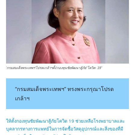
'กรมสมเด็จพระเทพฯ'โปรดเกล้าฯตั้ง'กองทุนชัยพัฒนาสู้ภัย"โควิด- 19"
“กรมสมเด็จพระเทพฯ” ทรงพระกรุณาโปรด
เกล้าฯ
ให้ตั้งกองทุนชัยพัฒนาสู้ภัยโควิด 19 ช่วยเหลือโรงพยาบาลและ
บุคลากรทางการแพทย์ในการจัดซื้อวัสดุอุปกรณ์และสิ่งของที่มี