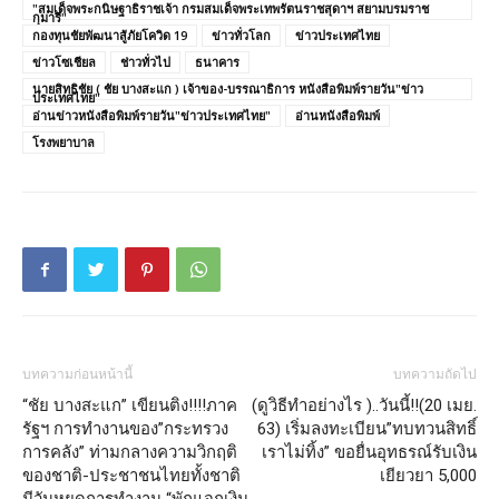
"สมเด็จพระกนิษฐาธิราชเจ้า กรมสมเด็จพระเทพรัตนราชสุดาฯ สยามบรมราช
กุมารี"
กองทุนชัยพัฒนาสู้ภัยโควิด 19
ข่าวทั่วโลก
ข่าวประเทศไทย
ข่าวโซเชียล
ช่าวทั่วไป
ธนาคาร
นายสิทธิชัย ( ชัย บางสะแก ) เจ้าของ-บรรณาธิการ หนังสือพิมพ์รายวัน"ข่าว
ประเทศไทย"
อ่านข่าวหนังสือพิมพ์รายวัน"ข่าวประเทศไทย"
อ่านหนังสือพิมพ์
โรงพยาบาล
บทความก่อนหน้านี้
บทความถัดไป
“ชัย บางสะแก” เขียนติง!!!!ภาค
(ดูวิธีทำอย่างไร )..วันนี้!!(20 เมย.
รัฐฯ การทำงานของ”กระทรวง
63) เริ่มลงทะเบียน”ทบทวนสิทธิ์
การคลัง” ท่ามกลางความวิกฤติ
เราไม่ทิ้ง” ขอยื่นอุทธรณ์รับเงิน
ของชาติ-ประชาชนไทยทั้งชาติ
เยียวยา 5,000