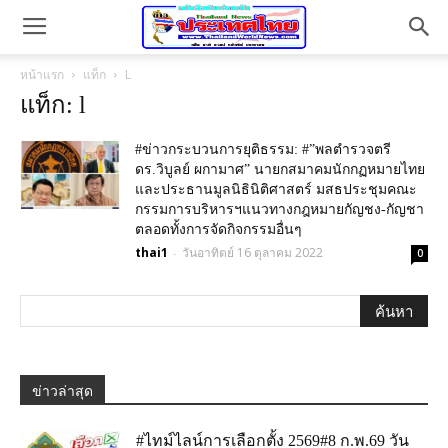
หน้าแรก
แท็ก
L
แท็ก: l
#ข่าวกระบวนการยุติธรรม: #”พลตำรวจตรี
ดร.วิบูลย์ ผกามาศ” นายกสมาคมนักกฏหมายไทย
และประธานมูลนิธินิติศาสตร์ มสธประชุมคณะ
กรรมการบริหารฯแนวทางกฎหมายกัญชง-กัญชา
ตลอดทั้งการจัดกิจกรรมอื่นๆ
thai1
วันอาทิตย์ 16 ตุลาคม 2022
-
0
ข่าวล่าสุด
#ไทม์ไลน์การเลือกตั้ง 2569#8 ก.พ.69 วัน