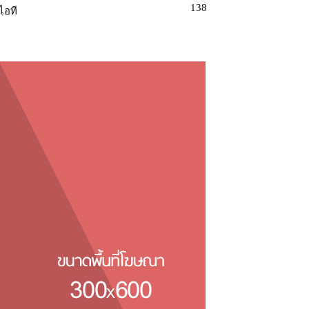
138
ไอที