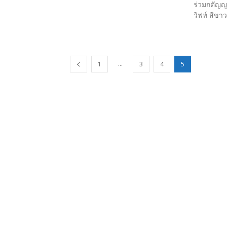
ร่วมกตัญญูท
วิฟท์ สีขา
...
1
3
4
5