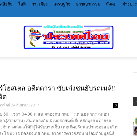
ณียกิจ
ไอที
การเมือง
เศรษฐกิจ
อาชญากรรม
สังคม
ต่างปร
หนังสือพิมพ์
์โฮสเตส อดีตดารา ขับเก๋งชนยับรถเมล์!!
อัด
อาทิตย์ 24 กันยายน 2017
0
ราย
ก.ย.60 ..เวลา 04.00 น.สน.คลองตัน กทม. "ร.ต.อ.ธนากร ถนอม
 สว.(สอบสวน) สน.คลองตัน มีเหตุรถยนต์เสียหลักพุ่งชนท้ายรถ
ำทางส่งผลให้มีผู้ได้รับบาดเจ็บ เหตุเกิดบริเวณปากซอยสุขุมวิท
ะโขนง เขตคลองเตย กทม. จากการตรวจสอบ พร้อมด้วยมูลนิธิ