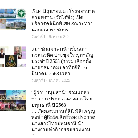
เริ่ม4 มิถุนายน 68 โรงพยาบาล
สามพราน (วัดไร่ขิง) เปิด
บริการคลินิกพิเศษเฉพาะทาง
นอกเวลาราชการ ...
วันศุกร์ 15 สิงหาคม 2025
สมาชิกสมาคมนักเรียนเก่า
นวลนรดิศ ประชุมใหญ่สามัญ
ประจำปี 2568 (วาระ เลือกตั้ง
นายกสมาคม) อาทิตย์ที่ 16
มีนาคม 2568 เวลา...
วันศุกร์ 14 มีนาคม 2025
“ผู้ว่าฯ ปทุมธานี” ร่วมแถลง
ข่าวการประกวดนางสาวไทย
ปทุมธานี ปี 2568
…..”ผศ.ดร.กานต์สินี มิลินจรูญ
พงษ์” ผู้ถือลิขสิทธิ์กองประกวด
นางสาวไทยปทุมธานี นำ
นางงามทำกิจกรรมร่วมงาน
om
”...