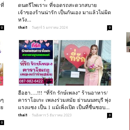
ี่
ดนตรีไพเราะ ที่จอดรถสะดวกสบาย
เจ้าของร้านน่ารัก เป็นกันเอง มาแล้วไม่ผิด
หวัง...
thai1
วันศุกร์ 5 มกราคม 2024
-
0
0
ฮือฮา….!!! “ที่รัก รักษ์เพลง” ร้านอาหาร/
กๆ
คาราโอเกะ เพลงร่วมสมัย ย่านนนทบุรี พุ่ง
าย
แรงแซง เป็น 1 แม้เพิ่งเปิด เป็นที่ชื่นชอบ...
thai1
วันอังคาร 5 ธันวาคม 2023
-
0
0