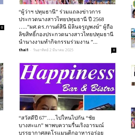
“ผู้ว่าฯ ปทุมธานี” ร่วมแถลงข่าวการ
วัน"ข่าว
ประกวดนางสาวไทยปทุมธานี ปี 2568
…..”ผศ.ดร.กานต์สินี มิลินจรูญพงษ์” ผู้ถือ
0
ลิขสิทธิ์กองประกวดนางสาวไทยปทุมธานี
นำนางงามทำกิจกรรมร่วมงาน ”...
thai1
วันอาทิตย์ 2 มีนาคม 2025
-
0
ประเทศไทย"
“สวัสดีปี 67″…..ไปใหนไปกัน “ชัย
บางสะแก” พาพบความรื่นเริงอารมณ์
https;//www.thailandworldnews.c
บรรยากาศสุดโรแมนติกอาหารอร่อย