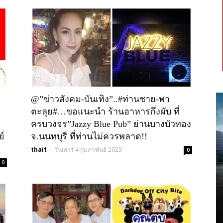
@”ข่าวสังคม-บันเทิง”..#ท่านชาย-พา
ตะลุย#…ขอแนะนำ ร้านอาหารกึ่งผับ ที่
ครบวงจร”Jazzy Blue Pub” ย่านบางบัวทอง
ย์
จ.นนทบุรี ที่ท่านไม่ควรพลาด!!
thai1
วันเสาร์ 4 กุมภาพันธ์ 2023
-
0
0