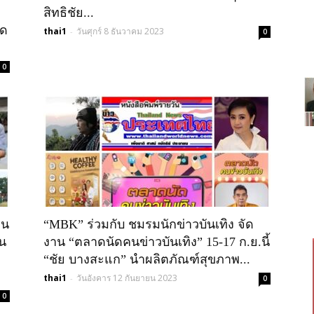
สิทธิชัย...
ิด
thai1
วันศุกร์ 8 ธันวาคม 2023
-
0
0
อน
“MBK” ร่วมกับ ชมรมนักข่าวบันเทิง จัด
ชน
งาน “ตลาดนัดคนข่าวบันเทิง” 15-17 ก.ย.นี้
“ชัย บางสะแก” นำผลิตภัณฑ์สุขภาพ...
thai1
วันอังคาร 12 กันยายน 2023
-
0
0