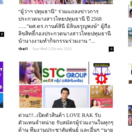
“ผู้ว่าฯ ปทุมธานี” ร่วมแถลงข่าวการ
วัน"ข่าว
ประกวดนางสาวไทยปทุมธานี ปี 2568
…..”ผศ.ดร.กานต์สินี มิลินจรูญพงษ์” ผู้ถือ
ลิขสิทธิ์กองประกวดนางสาวไทยปทุมธานี
0
นำนางงามทำกิจกรรมร่วมงาน ”...
thai1
วันอาทิตย์ 2 มีนาคม 2025
-
0
ประเทศไทย"
ด่วน!!!..เปิดตัวสินค้า LOVE RAK รับ
ตัวแทนจำหน่าย รับสมัครผู้ร่วมงานในทุกๆ
https;//www.thailandworldnews.c
ด้าน ทึมงานประชาสัมพันธ์ และอื่นๆ “นาย