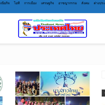
ณียกิจ
ไอที
การเมือง
เศรษฐกิจ
อาชญากรรม
สังคม
ต่างปร
หนังสือพิมพ์
ราย