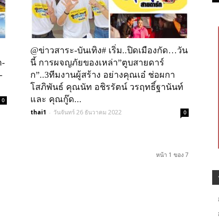
ง
@ข่าวสาระ-บันเทิง# เริ่ม..ปิดเมืองกัด…วัน
า-
นี้ การผจญภัยของเหล่า”ตูบสายดาร์
-
ก”..3ทีมงานผู้สร้าง อย่างคุณเอ๋ ช่อผกา
โสภิพันธ์ คุณนัท อชิรรัตน์ วรฤทธิ์ฐานันท์
และ คุณกู๊ด...
0
thai1
วันจันทร์ 26 ธันวาคม 2022
-
0
หน้า 1 ของ 7