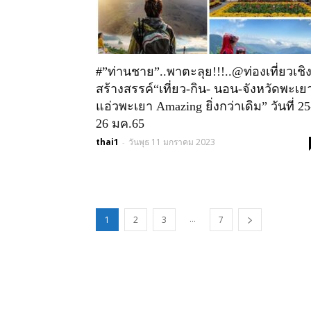
#”ท่านชาย”..พาตะลุย!!!..@ท่องเที่ยวเชิ
สร้างสรรค์“เที่ยว-กิน- นอน-จังหวัดพะเย
แอ่วพะเยา Amazing ยิ่งกว่าเดิม” วันที่ 25
26 มค.65
thai1
วันพุธ 11 มกราคม 2023
-
...
1
2
3
7