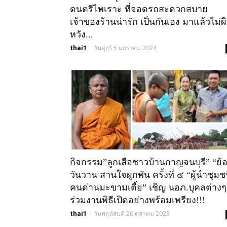
ดนตรีไพเราะ ที่จอดรถสะดวกสบาย
เจ้าของร้านน่ารัก เป็นกันเอง มาแล้วไม่ผ
หวัง...
thai1
วันศุกร์ 5 มกราคม 2024
-
กิจกรรม”ลูกเสือชาวบ้านกาญจนบุรี” “ย้
วันวาน สานใจผูกพัน ครั้งที่ ๕ “ผู้นำชุม
คนด่านมะขามเตี้ย” เชิญ นอภ.บุคลต่างๆ
ร่วมงานพิธีเปิดอย่างพร้อมเพรียง!!!
thai1
วันพฤหัสบดี 26 ตุลาคม 2023
-