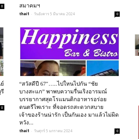
สมาคมฯ
0
thai1
วันอังคาร 5 มีนาคม 2024
-
0
ย์
“สวัสดีปี 67″…..ไปใหนไปกัน “ชัย
รี
บางสะแก” พาพบความรื่นเริงอารมณ์
บรรยากาศสุดโรแมนติกอาหารอร่อย
ดนตรีไพเราะ ที่จอดรถสะดวกสบาย
0
เจ้าของร้านน่ารัก เป็นกันเอง มาแล้วไม่ผิด
หวัง...
thai1
วันศุกร์ 5 มกราคม 2024
-
0