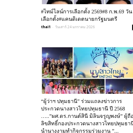
#ไทม์ไลน์การเลือกตั้ง 2569#8 ก.พ.69 วัน
เลือกตั้ง#แคนดิเดตนายกรัฐมนตรี
thai1
วันเสาร์ 24 มกราคม 2026
-
“ผู้ว่าฯ ปทุมธานี” ร่วมแถลงข่าวการ
ประกวดนางสาวไทยปทุมธานี ปี 2568
…..”ผศ.ดร.กานต์สินี มิลินจรูญพงษ์” ผู้ถื
ลิขสิทธิ์กองประกวดนางสาวไทยปทุมธาน
นำนางงามทำกิจกรรมร่วมงาน ”...