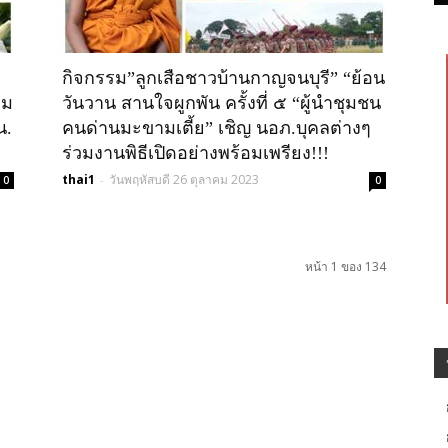
กิจกรรม”ลูกเสือชาวบ้านกาญจนบุรี” “ย้อน
คม
วันวาน สานใจผูกพัน ครั้งที่ ๕ “ผู้นำชุมชน
น.
คนด่านมะขามเตี้ย” เชิญ นอภ.บุคลต่างๆ
ร่วมงานพิธีเปิดอย่างพร้อมเพรียง!!!
thai1
วันพฤหัสบดี 26 ตุลาคม 2023
-
0
0
หน้า 1 ของ 134