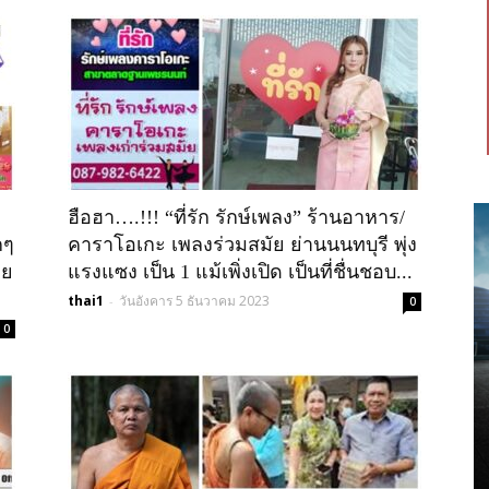
ฮือฮา….!!! “ที่รัก รักษ์เพลง” ร้านอาหาร/
กๆ
คาราโอเกะ เพลงร่วมสมัย ย่านนนทบุรี พุ่ง
าย
แรงแซง เป็น 1 แม้เพิ่งเปิด เป็นที่ชื่นชอบ...
thai1
วันอังคาร 5 ธันวาคม 2023
-
0
0