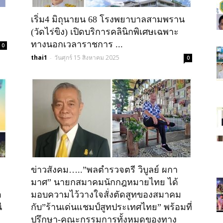
เริ่ม4 มิถุนายน 68 โรงพยาบาลสามพราน
วัน"ข่าว
(วัดไร่ขิง) เปิดบริการคลินิกพิเศษเฉพาะ
ทางนอกเวลาราชการ ...
0
thai1
วันศุกร์ 15 สิงหาคม 2025
-
0
ประเทศไทย"
ข่าวสังคม…..”พลตำรวจตรี วิบูลย์ ผกา
มาศ” นายกสมาคมนักกฎหมายไทย ได้
อ
มอบความไว้วางใจสั่งตัดสูทของสมาคม
ี
กับ”ร้านเด่นแชมป์สูทประเทศไทย” พร้อมที่
https;//www.thailandworldnews.c
ปรึกษา-คณะกรรมการทั้งหมดของทาง