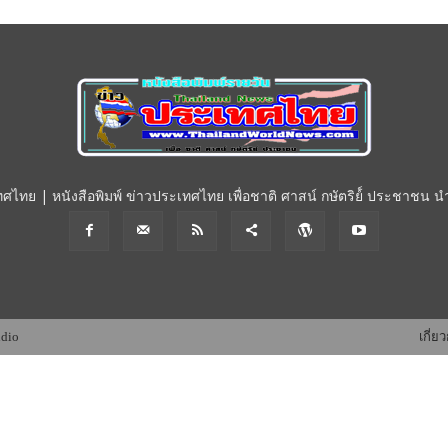
วัน"ข่าว
ประเทศไทย"
ทศไทย | หนังสือพิมพ์ ข่าวประเทศไทย เพื่อชาติ ศาสน์ กษัตริย์์ ประชาชน
udio
เกี่ย
https;//www.thailandworldnews.c